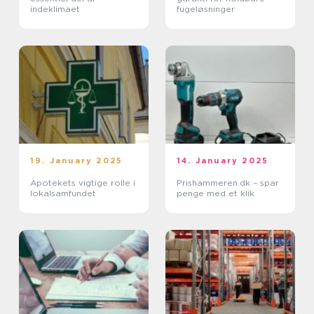
indeklimaet
fugeløsninger
19. January 2025
14. January 2025
Apotekets vigtige rolle i
Prishammeren.dk – spar
lokalsamfundet
penge med et klik