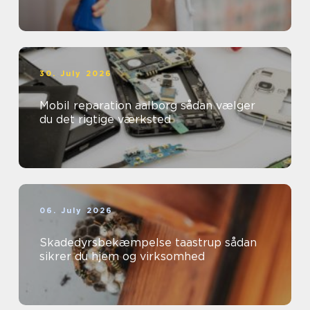
30. July 2026
Mobil reparation aalborg sådan vælger
du det rigtige værksted
06. July 2026
Skadedyrsbekæmpelse taastrup sådan
sikrer du hjem og virksomhed