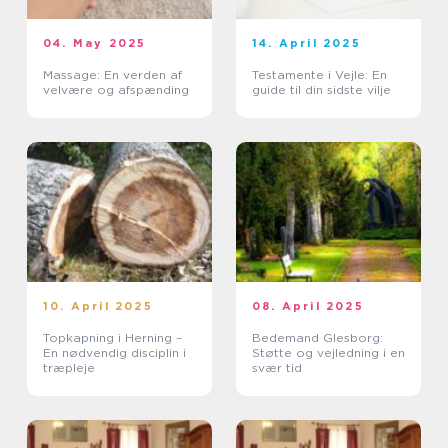
04. May 2025
14. April 2025
Massage: En verden af
Testamente i Vejle: En
velvære og afspænding
guide til din sidste vilje
10. April 2025
08. April 2025
Topkapning i Herning –
Bedemand Glesborg:
En nødvendig disciplin i
Støtte og vejledning i en
træpleje
svær tid