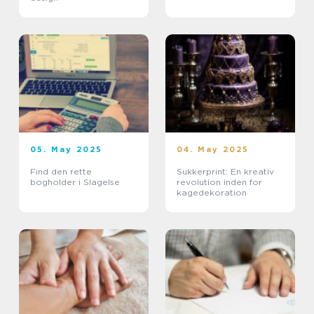
05. May 2025
04. May 2025
Find den rette
Sukkerprint: En kreativ
bogholder i Slagelse
revolution inden for
kagedekoration