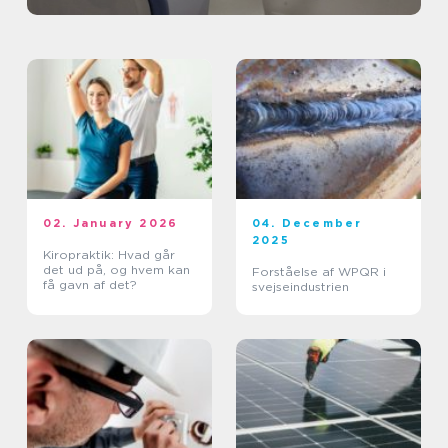
02. January 2026
04. December
2025
Kiropraktik: Hvad går
det ud på, og hvem kan
Forståelse af WPQR i
få gavn af det?
svejseindustrien