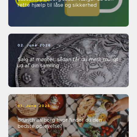
rette hjælp til låse og sikkerhed
02. June 2026
Salg af mønter: sådan får du mest muligt
ud af din samling
01. June 2026
Brunch aalborg hvor finder du den
bedste oplevelse?