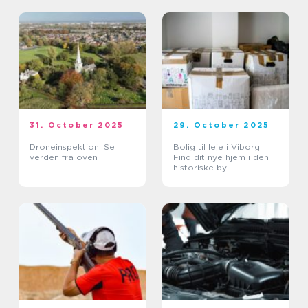
31. October 2025
29. October 2025
Droneinspektion: Se
Bolig til leje i Viborg:
verden fra oven
Find dit nye hjem i den
historiske by