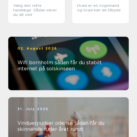
Vælg den rette
Hvad er en vognmand
tandlæge: Sådan sikrer
og hvad kan de tilbyde
du dit smil
02. August 2026
Wifi bornholm sådan får du stabilt
internet på solskinsøen
31. July 2026
Vinduespudser odense sådan får du
skinnende ruder året rundt