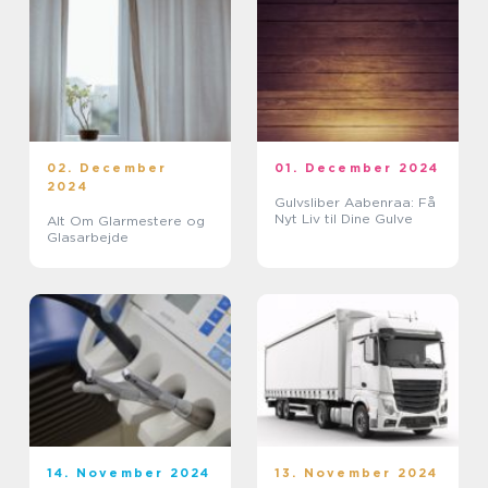
02. December
01. December 2024
2024
Gulvsliber Aabenraa: Få
Nyt Liv til Dine Gulve
Alt Om Glarmestere og
Glasarbejde
14. November 2024
13. November 2024