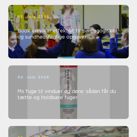
03. July 2026
Book en vikar effektivt til pædagogiske
og sundhedsfaglige opgaver
02. July 2026
Ms fuge til vinduer og døre: sådan får du
tætte og holdbare fuger