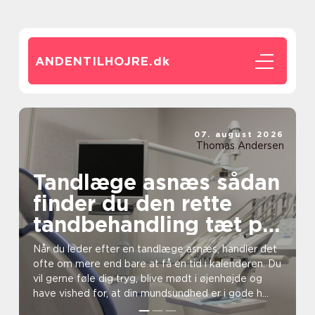
ANDENTILHOJRE.
dk
07. august 2026
Thomas Andersen
Tandlæge asnæs sådan
finder du den rette
tandbehandling tæt på
dig
Når du leder efter en tandlæge asnæs, handler det
ofte om mere end bare at få en tid i kalenderen. Du
vil gerne føle dig tryg, blive mødt i øjenhøjde og
have vished for, at din mundsundhed er i gode h...