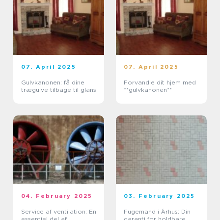
07. April 2025
07. April 2025
Gulvkanonen: få dine
Forvandle dit hjem med
trægulve tilbage til glans
**gulvkanonen**
04. February 2025
03. February 2025
Service af ventilation: En
Fugemand i Århus: Din
essentiel del af
garanti for holdbare