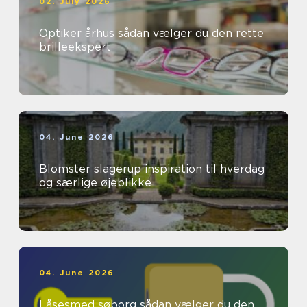
02. July 2026
Optiker århus sådan vælger du den rette
brilleekspert
04. June 2026
Blomster slagerup inspiration til hverdag
og særlige øjeblikke
04. June 2026
Låsesmed søborg sådan vælger du den