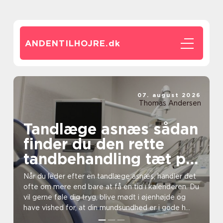
ANDENTILHOJRE.
dk
07. august 2026
Thomas Andersen
Tandlæge asnæs sådan
finder du den rette
tandbehandling tæt på
dig
Når du leder efter en tandlæge asnæs, handler det
ofte om mere end bare at få en tid i kalenderen. Du
vil gerne føle dig tryg, blive mødt i øjenhøjde og
have vished for, at din mundsundhed er i gode h...