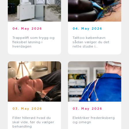
04. May 2026
04. May 2026
Trappelift som trygg og
Tattoo københavn
fleksibel løsning i
sådan vælger du det
hverdagen
rette studie i
hovedstaden
03. May 2026
03. May 2026
Filler hillerød hvad du
Elektriker frederiksberg
skal vide, før du vælger
og omegn
behandling