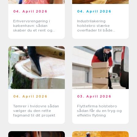
04. April 2026
04. April 2026
Erhvervsrengøring i
Industrilakering
københavn: sådan
holstebro stærke
skaber du et rent og
overflader til både
sundt arbejdsmiljø
erhverv og private
04. April 2026
03. April 2026
Tømrer i hvidovre sådan
Flyttefirma holstebro
vælger du den rette
sådan får du en tryg og
fagmand til dit projekt
effektiv flytning