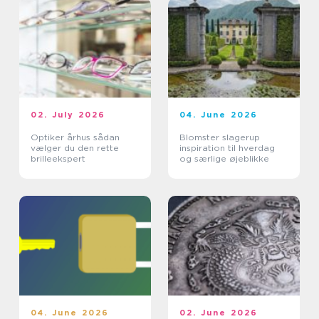
02. July 2026
04. June 2026
Optiker århus sådan
Blomster slagerup
vælger du den rette
inspiration til hverdag
brilleekspert
og særlige øjeblikke
04. June 2026
02. June 2026