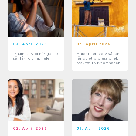
03. April 2026
03. April 2026
Traumaterapi når gamle
Maler til erhverv sådan
sår får ro til at hele
får du et professionelt
resultat i virksomheden
02. April 2026
01. April 2026