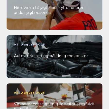
Høreværn til jagt - beskyt dine ører
under jagtsæsonen
03. August 2025
Autoværksted og pålidelig mekaniker
03. August 2025
Virksomhedssalg: en guide til succesfuldt
ejerskifte