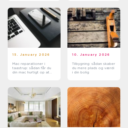
15. January 2026
10. January 2026
Mac reparationer i
Tilbygning: sådan skaber
taastrup: sådan får du
du mere plads og værdi
din mac hurtigt op at
i din bolig
køre igen