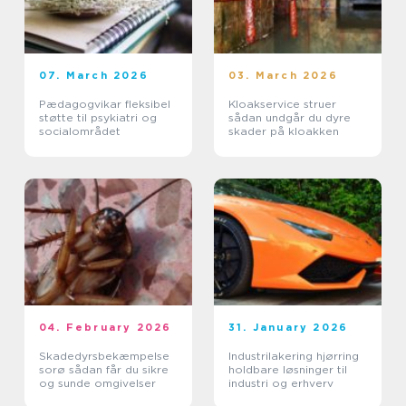
07. March 2026
03. March 2026
Pædagogvikar fleksibel
Kloakservice struer
støtte til psykiatri og
sådan undgår du dyre
socialområdet
skader på kloakken
04. February 2026
31. January 2026
Skadedyrsbekæmpelse
Industrilakering hjørring
sorø sådan får du sikre
holdbare løsninger til
og sunde omgivelser
industri og erhverv