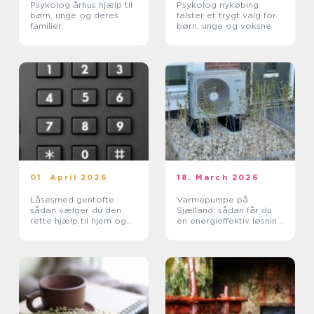
Psykolog århus hjælp til
Psykolog nykøbing
børn, unge og deres
falster et trygt valg for
familier
børn, unge og voksne
01. April 2026
18. March 2026
Låsesmed gentofte
Varmepumpe på
sådan vælger du den
Sjælland: sådan får du
rette hjælp til hjem og
en energieffektiv løsning
erhverv
til din bolig