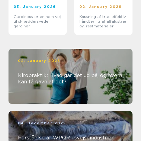
03. January 2026
02. January 2026
Gardinbus er en nem vej
Knusning af træ: effektiv
til skræddersyede
håndtering af affaldstræ
gardiner
og restmaterialer
02. January 2026
Kiropraktik: Hvad går det ud på, og hvem
kan få gavn af det?
04. December 2025
Forståelse af WPQR i svejseindustrien