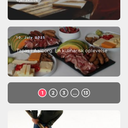
10. July 2025
Tapas i Aalborg: En kulinarisk oplevelse
1
2
3
…
13