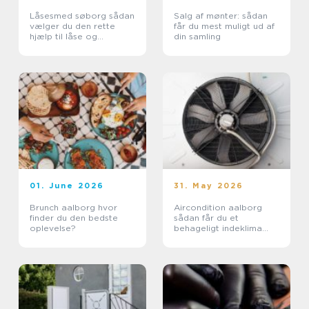
Låsesmed søborg sådan
Salg af mønter: sådan
vælger du den rette
får du mest muligt ud af
hjælp til låse og
din samling
sikkerhed
01. June 2026
31. May 2026
Brunch aalborg hvor
Aircondition aalborg
finder du den bedste
sådan får du et
oplevelse?
behageligt indeklima
året rundt