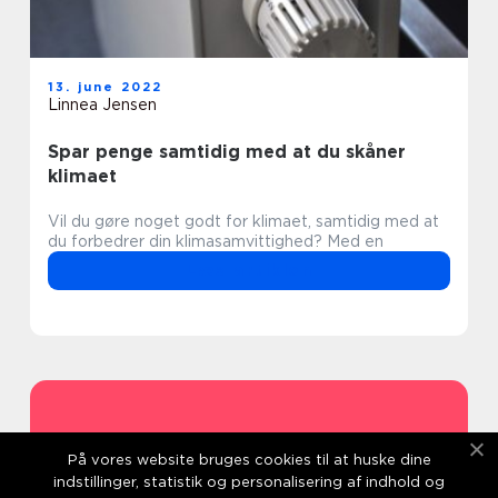
13. june 2022
Linnea Jensen
Spar penge samtidig med at du skåner
klimaet
Vil du gøre noget godt for klimaet, samtidig med at
du forbedrer din klimasamvittighed? Med en
Læs artiklen
Address
På vores website bruges cookies til at huske dine
indstillinger, statistik og personalisering af indhold og