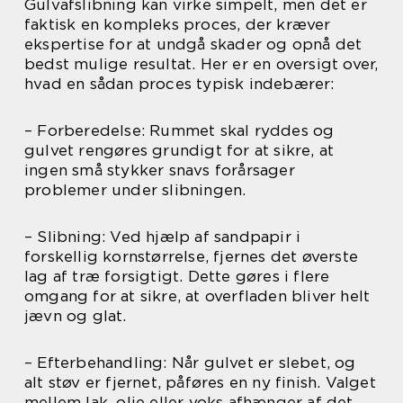
Gulvafslibning kan virke simpelt, men det er
faktisk en kompleks proces, der kræver
ekspertise for at undgå skader og opnå det
bedst mulige resultat. Her er en oversigt over,
hvad en sådan proces typisk indebærer:
– Forberedelse: Rummet skal ryddes og
gulvet rengøres grundigt for at sikre, at
ingen små stykker snavs forårsager
problemer under slibningen.
– Slibning: Ved hjælp af sandpapir i
forskellig kornstørrelse, fjernes det øverste
lag af træ forsigtigt. Dette gøres i flere
omgang for at sikre, at overfladen bliver helt
jævn og glat.
– Efterbehandling: Når gulvet er slebet, og
alt støv er fjernet, påføres en ny finish. Valget
mellem lak, olie eller voks afhænger af det