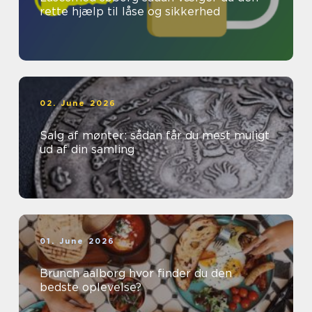
rette hjælp til låse og sikkerhed
02. June 2026
Salg af mønter: sådan får du mest muligt
ud af din samling
01. June 2026
Brunch aalborg hvor finder du den
bedste oplevelse?