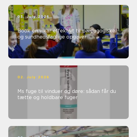
03. July 2026
Book en vikar effektivt til pædagogiske
og sundhedsfaglige opgaver
02. July 2026
Ms fuge til vinduer og døre: sådan får du
tætte og holdbare fuger