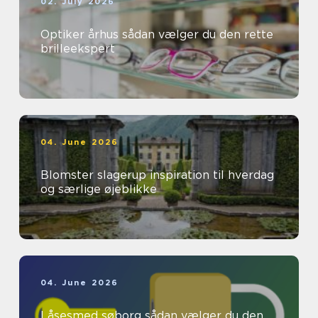
02. July 2026
Optiker århus sådan vælger du den rette
brilleekspert
04. June 2026
Blomster slagerup inspiration til hverdag
og særlige øjeblikke
04. June 2026
Låsesmed søborg sådan vælger du den