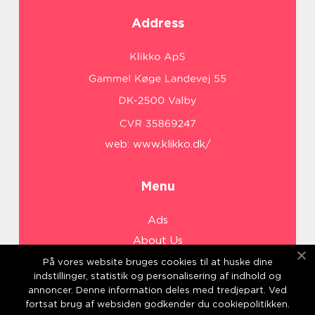
Address
web:
www.klikko.dk/
Menu
Ads
About Us
Cookies
På vores website bruges cookies til at huske dine
indstillinger, statistik og personalisering af indhold og
Contact
annoncer. Denne information deles med tredjepart. Ved
Sitemap
fortsat brug af websiden godkender du cookiepolitikken.