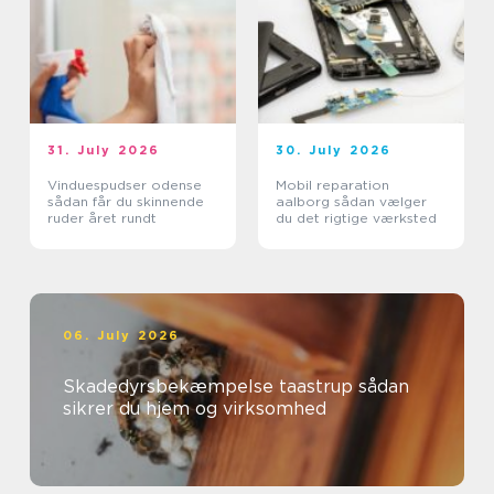
31. July 2026
30. July 2026
Vinduespudser odense
Mobil reparation
sådan får du skinnende
aalborg sådan vælger
ruder året rundt
du det rigtige værksted
06. July 2026
Skadedyrsbekæmpelse taastrup sådan
sikrer du hjem og virksomhed