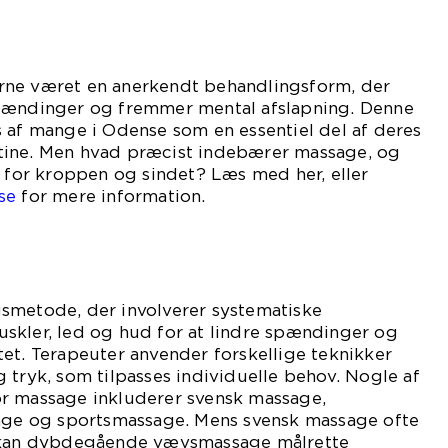
rne været en anerkendt behandlingsform, der
pændinger og fremmer mental afslapning. Denne
 af mange i Odense som en essentiel del af deres
tine. Men hvad præcist indebærer massage, og
t for kroppen og sindet? Læs med her, eller
se
for mere information.
?
smetode, der involverer systematiske
skler, led og hud for at lindre spændinger og
et. Terapeuter anvender forskellige teknikker
 tryk, som tilpasses individuelle behov. Nogle af
r massage inkluderer svensk massage,
e og sportsmassage. Mens svensk massage ofte
, kan dybdegående vævsmassage målrette