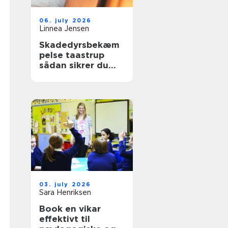
06. july 2026
Linnea Jensen
Skadedyrsbekæm
pelse taastrup
sådan sikrer du
hjem og
virksomhed
03. july 2026
Sara Henriksen
Book en vikar
effektivt til