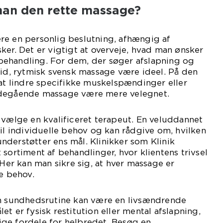
an den rette massage?
re en personlig beslutning, afhængig af
ker. Det er vigtigt at overveje, hvad man ønsker
ehandling. For dem, der søger afslapning og
lid, rytmisk svensk massage være ideel. På den
 at lindre specifikke muskelspændinger eller
bdegående massage være mere velegnet.
 vælge en kvalificeret terapeut. En veluddannet
til individuelle behov og kan rådgive om, hvilken
derstøtter ens mål. Klinikker som Klinik
 sortiment af behandlinger, hvor klientens trivsel
 Her kan man sikre sig, at hver massage er
se behov.
in sundhedsrutine kan være en livsændrende
t er fysisk restitution eller mental afslapning,
ge fordele for helbredet. Besøg en