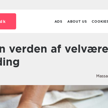
dk
ADS
ABOUT US
COOKIE
ding
Massa