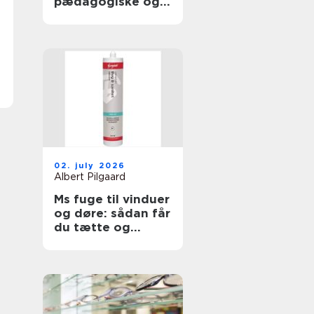
pædagogiske og
sundhedsfaglige
opgaver
02. july 2026
Albert Pilgaard
Ms fuge til vinduer
og døre: sådan får
du tætte og
holdbare fuger