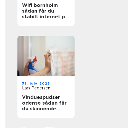
Wifi bornholm
sådan får du
stabilt internet på
solskinsøen
31. july 2026
Lars Pedersen
Vinduespudser
odense sådan får
du skinnende
ruder året rundt