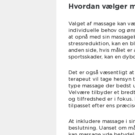
Hvordan vælger m
Valget af massage kan væ
individuelle behov og øns
at opnå med sin massageb
stressreduktion, kan en b
anden side, hvis målet er
sportsskader, kan en dy
Det er også væsentligt at
terapeut vil tage hensyn 
type massage der bedst un
Velvære tilbyder et bredt
og tilfredshed er i fokus.
tilpasset efter ens præci
At inkludere massage i s
beslutning. Uanset om måle
kan massage yde betydeli