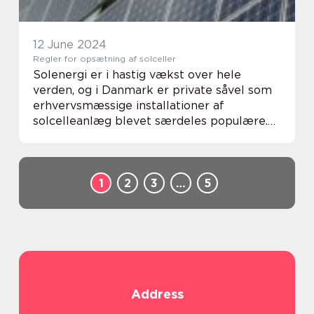
12 June 2024
Regler for opsætning af solceller
Solenergi er i hastig vækst over hele
verden, og i Danmark er private såvel som
erhvervsmæssige installationer af
solcelleanlæg blevet særdeles populære.
Overvejer du selv at blive en del af den
grønne omstilling og få sat solceller op på
dit hus ell...
1
2
3
…
5
Address