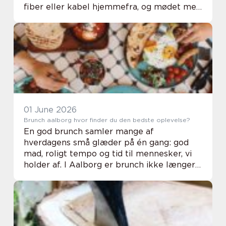
fiber eller kabel hjemmefra, og mødet med
ustabil dækning eller svagt signal kan
hurtigt give frustrationer. Samtidig bliver ...
01 June 2026
Brunch aalborg hvor finder du den bedste oplevelse?
En god brunch samler mange af
hverdagens små glæder på én gang: god
mad, roligt tempo og tid til mennesker, vi
holder af. I Aalborg er brunch ikke længere
bare rundstykker og pålæg. Flere steder
har udviklet gennemførte koncepter, hvor
kvalitet, stem...