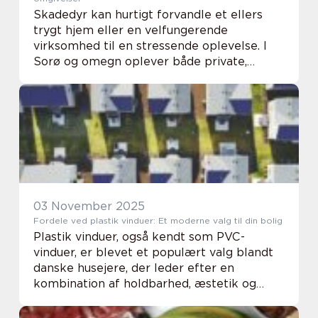
Skadedyr kan hurtigt forvandle et ellers
trygt hjem eller en velfungerende
virksomhed til en stressende oplevelse. I
Sorø og omegn oplever både private,
landbrug og virksomheder problemer med
alt fra mus og rotter til myrer, væggelus og
hvepse. Mange...
03 November 2025
Fordele ved plastik vinduer: Et moderne valg til din bolig
Plastik vinduer, også kendt som PVC-
vinduer, er blevet et populært valg blandt
danske husejere, der leder efter en
kombination af holdbarhed, æstetik og
minimal vedligeholdelse. Her undersøger vi,
hvorfor plastik vinduer kan ...