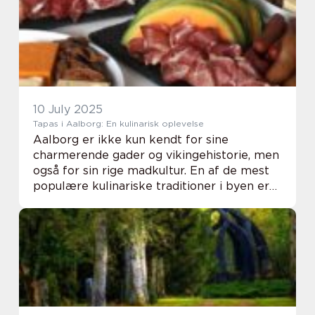
10 July 2025
Tapas i Aalborg: En kulinarisk oplevelse
Aalborg er ikke kun kendt for sine
charmerende gader og vikingehistorie, men
også for sin rige madkultur. En af de mest
populære kulinariske traditioner i byen er
tapas aalborg, som tilbyder en unik måde at
nyde et måltid p&ar...