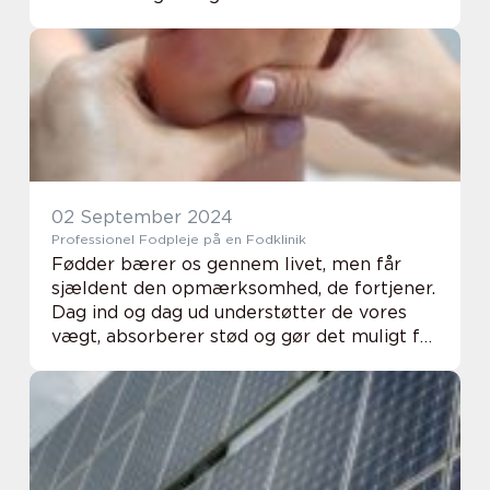
professionelle gulvsliber Aabenraa, der kan
transformere dine tr&aeli...
02 September 2024
Professionel Fodpleje på en Fodklinik
Fødder bærer os gennem livet, men får
sjældent den opmærksomhed, de fortjener.
Dag ind og dag ud understøtter de vores
vægt, absorberer stød og gør det muligt for
os at gå, løbe o...