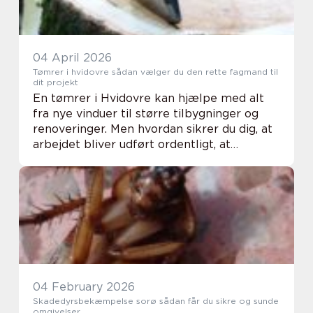
04 April 2026
Tømrer i hvidovre sådan vælger du den rette fagmand til
dit projekt
En tømrer i Hvidovre kan hjælpe med alt
fra nye vinduer til større tilbygninger og
renoveringer. Men hvordan sikrer du dig, at
arbejdet bliver udført ordentligt, at
økonomien holder, og at du får en løsning,
du bliver glad for i mange år? Her får du ...
04 February 2026
Skadedyrsbekæmpelse sorø sådan får du sikre og sunde
omgivelser