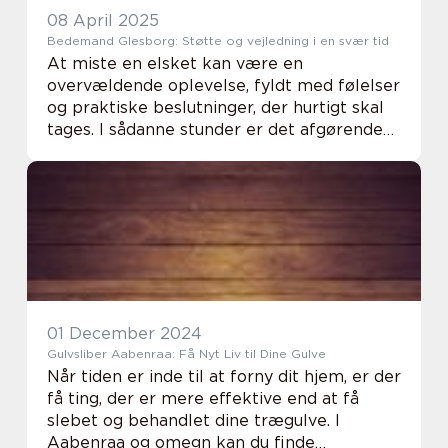
08 April 2025
Bedemand Glesborg: Støtte og vejledning i en svær tid
At miste en elsket kan være en
overvældende oplevelse, fyldt med følelser
og praktiske beslutninger, der hurtigt skal
tages. I sådanne stunder er det afgørende
at have en pålidelig og forstående
bedemand ve...
01 December 2024
Gulvsliber Aabenraa: Få Nyt Liv til Dine Gulve
Når tiden er inde til at forny dit hjem, er der
få ting, der er mere effektive end at få
slebet og behandlet dine trægulve. I
Aabenraa og omegn kan du finde