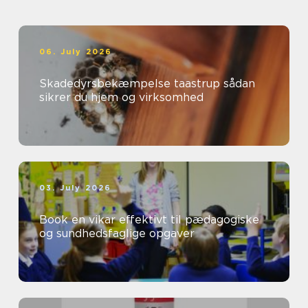
06. July 2026
Skadedyrsbekæmpelse taastrup sådan
sikrer du hjem og virksomhed
03. July 2026
Book en vikar effektivt til pædagogiske
og sundhedsfaglige opgaver