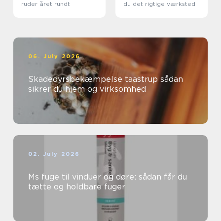
ruder året rundt
du det rigtige værksted
06. July 2026
Skadedyrsbekæmpelse taastrup sådan
sikrer du hjem og virksomhed
02. July 2026
Ms fuge til vinduer og døre: sådan får du
tætte og holdbare fuger