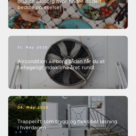
Brunch aalborg hvor finder du den
bedste oplevelse?
31. May 2026
Aircondition aalborg sådan får du et
behageligt indeklima året rundt
04. May 2026
Trappelift som trygg og fleksibel løsning
i hverdagen