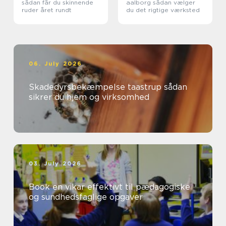
sådan får du skinnende
aalborg sådan vælger
ruder året rundt
du det rigtige værksted
06. July 2026
Skadedyrsbekæmpelse taastrup sådan
sikrer du hjem og virksomhed
03. July 2026
Book en vikar effektivt til pædagogiske
og sundhedsfaglige opgaver