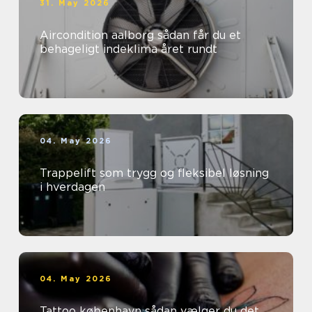
31. May 2026
Aircondition aalborg sådan får du et
behageligt indeklima året rundt
04. May 2026
Trappelift som trygg og fleksibel løsning
i hverdagen
04. May 2026
Tattoo københavn sådan vælger du det