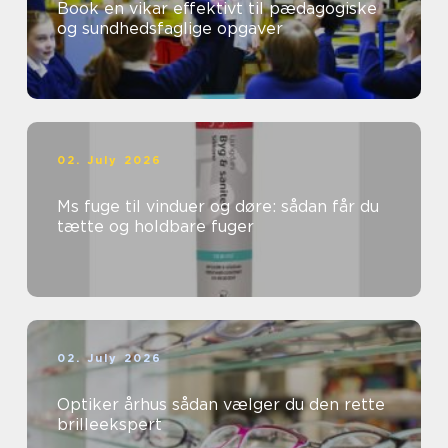
Book en vikar effektivt til pædagogiske
og sundhedsfaglige opgaver
02. July 2026
Ms fuge til vinduer og døre: sådan får du
tætte og holdbare fuger
02. July 2026
Optiker århus sådan vælger du den rette
brilleekspert