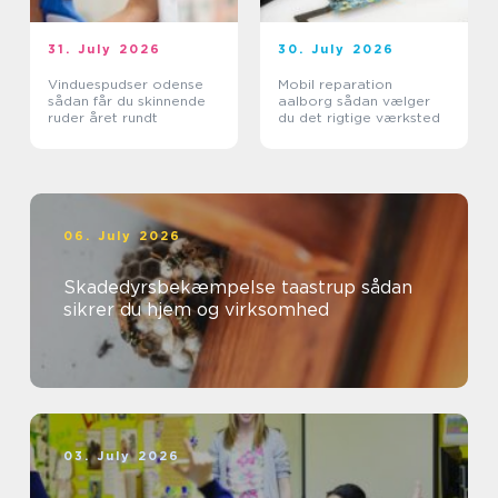
31. July 2026
30. July 2026
Vinduespudser odense
Mobil reparation
sådan får du skinnende
aalborg sådan vælger
ruder året rundt
du det rigtige værksted
06. July 2026
Skadedyrsbekæmpelse taastrup sådan
sikrer du hjem og virksomhed
03. July 2026