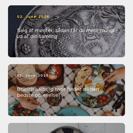
02. June 2026
Salg af mønter: sådan får du mest muligt
ud af din samling
01. June 2026
Brunch aalborg hvor finder du den
bedste oplevelse?