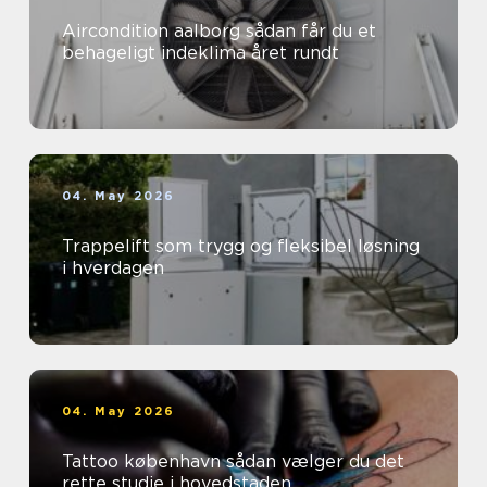
Aircondition aalborg sådan får du et
behageligt indeklima året rundt
04. May 2026
Trappelift som trygg og fleksibel løsning
i hverdagen
04. May 2026
Tattoo københavn sådan vælger du det
rette studie i hovedstaden