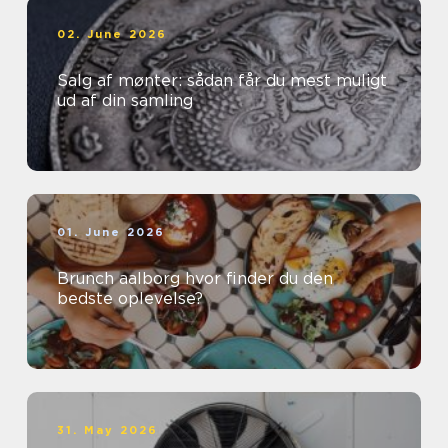
02. June 2026
Salg af mønter: sådan får du mest muligt
ud af din samling
01. June 2026
Brunch aalborg hvor finder du den
bedste oplevelse?
31. May 2026