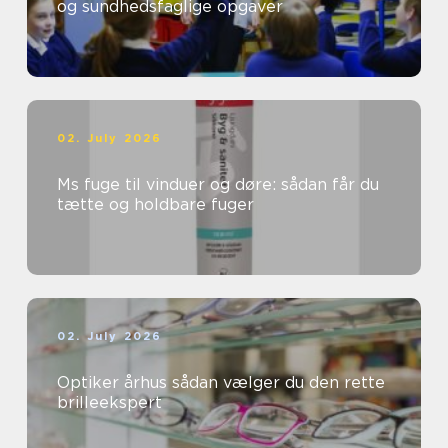
og sundhedsfaglige opgaver
02. July 2026
Ms fuge til vinduer og døre: sådan får du
tætte og holdbare fuger
02. July 2026
Optiker århus sådan vælger du den rette
brilleekspert