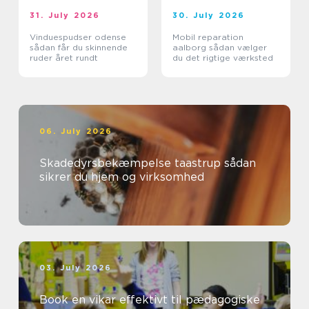
31. July 2026
30. July 2026
Vinduespudser odense
Mobil reparation
sådan får du skinnende
aalborg sådan vælger
ruder året rundt
du det rigtige værksted
06. July 2026
Skadedyrsbekæmpelse taastrup sådan
sikrer du hjem og virksomhed
03. July 2026
Book en vikar effektivt til pædagogiske