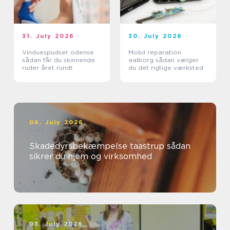
31. July 2026
30. July 2026
Vinduespudser odense
Mobil reparation
sådan får du skinnende
aalborg sådan vælger
ruder året rundt
du det rigtige værksted
06. July 2026
Skadedyrsbekæmpelse taastrup sådan
sikrer du hjem og virksomhed
03. July 2026