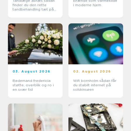
Tandlæge asnæs sådan
Brænde som varmekilde
finder du den rette
i moderne hjem
tandbehandling tæt på
dig
03. August 2026
02. August 2026
Bedemand fredericia
Wifi bornholm sådan får
støtte, overblik og ro i
du stabilt internet på
en svær tid
solskinsøen