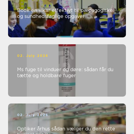
Book en vikar effektivt til pædagogiske
og sundhedsfaglige opgaver
02. July 2026
Ms fuge til vinduer og døre: sådan får du
tætte og holdbare fuger
02. July 2026
Optiker århus sådan vælger du den rette