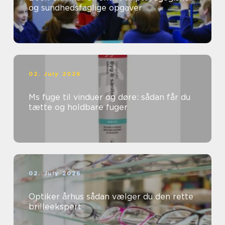
og sundhedsfaglige opgaver
02. July 2026
Ms fuge til vinduer og døre: sådan får du
tætte og holdbare fuger
02. July 2026
Optiker århus sådan vælger du den rette
brilleekspert