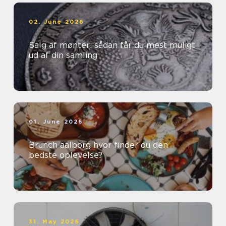
02. June 2026
Salg af mønter: sådan får du mest muligt
ud af din samling
01. June 2026
Brunch aalborg hvor finder du den
bedste oplevelse?
31. May 2026