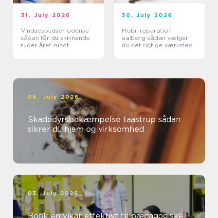
31. July 2026
30. July 2026
Vinduespudser odense
Mobil reparation
sådan får du skinnende
aalborg sådan vælger
ruder året rundt
du det rigtige værksted
06. July 2026
Skadedyrsbekæmpelse taastrup sådan
sikrer du hjem og virksomhed
03. July 2026
Book en vikar effektivt til pædagogiske