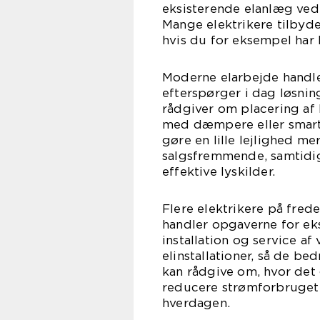
eksisterende elanlæg ved
Mange elektrikere tilbyd
hvis du for eksempel har
Moderne elarbejde handle
efterspørger i dag løsnin
rådgiver om placering af 
med dæmpere eller smart
gøre en lille lejlighed 
salgsfremmende, samtidi
effektive lyskilder.
Flere elektrikere på fred
handler opgaverne for ek
installation og service a
elinstallationer, så de b
kan rådgive om, hvor det 
reducere strømforbruget
hverdagen.