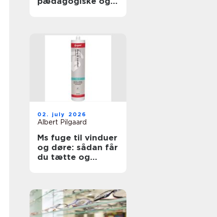
pædagogiske og
sundhedsfaglige
opgaver
02. july 2026
Albert Pilgaard
Ms fuge til vinduer
og døre: sådan får
du tætte og
holdbare fuger