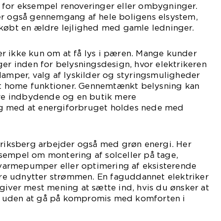
 for eksempel renoveringer eller ombygninger.
er også gennemgang af hele boligens elsystem,
 købt en ældre lejlighed med gamle ledninger.
r ikke kun om at få lys i pæren. Mange kunder
ger inden for belysningsdesign, hvor elektrikeren
lamper, valg af lyskilder og styringsmuligheder
 home funktioner. Gennemtænkt belysning kan
mere indbydende og en butik mere
g med at energiforbruget holdes nede med
eriksberg arbejder også med grøn energi. Her
sempel om montering af solceller på tage,
f varmepumper eller optimering af eksisterende
edre udnytter strømmen. En faguddannet elektriker
giver mest mening at sætte ind, hvis du ønsker at
 uden at gå på kompromis med komforten i