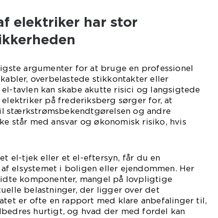
f elektriker har stor
sikkerheden
tigste argumenter for at bruge en professionel
kabler, overbelastede stikkontakter eller
el-tavlen kan skabe akutte risici og langsigtede
elektriker på frederiksberg sørger for, at
 til stærkstrømsbekendtgørelsen og andre
ke står med ansvar og økonomisk risiko, hvis
t el-tjek eller et el-eftersyn, får du en
f elsystemet i boligen eller ejendommen. Her
slidte komponenter, mangel på lovpligtige
uelle belastninger, der ligger over det
atet er ofte en rapport med klare anbefalinger til,
dbedres hurtigt, og hvad der med fordel kan