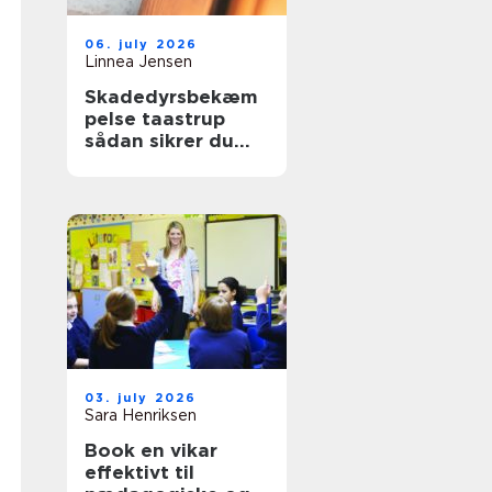
06. july 2026
Linnea Jensen
Skadedyrsbekæm
pelse taastrup
sådan sikrer du
hjem og
virksomhed
03. july 2026
Sara Henriksen
Book en vikar
effektivt til