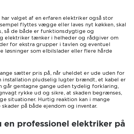
har valget af en erfaren elektriker også stor
sempel flyttes vægge eller laves nyt køkken, skal
ses, så de både er funktionsdygtige og
g elektriker tænker i helheder og rådgiver om
eder for ekstra grupper i tavlen og eventuel
e løsninger som elbilslader eller flere hårde
ange sætter pris på, når uheldet er ude uden for
 installation pludselig lugter brændt, et kabel er
n går gentagne gange uden tydelig forklaring,
gnvagt rykke ud og sikre, at skaden begrænses,
ige situationer. Hurtig reaktion kan i mange
e skader på både ejendom og inventar.
 en professionel elektriker på