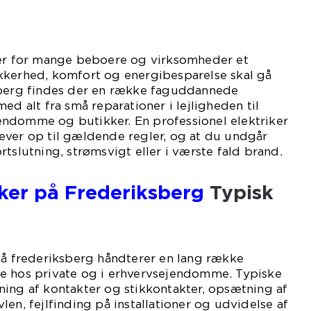
 er for mange beboere og virksomheder et
kkerhed, komfort og energibesparelse skal gå
sberg findes der en række faguddannede
ed alt fra små reparationer i lejligheden til
ejendomme og butikker. En professionel elektriker
e lever op til gældende regler, og at du undgår
tslutning, strømsvigt eller i værste fald brand.
iker på Frederiksberg
Typisk
på frederiksberg håndterer en lang række
e hos private og i erhvervsejendomme. Typiske
ing af kontakter og stikkontakter, opsætning af
en, fejlfinding på installationer og udvidelse af