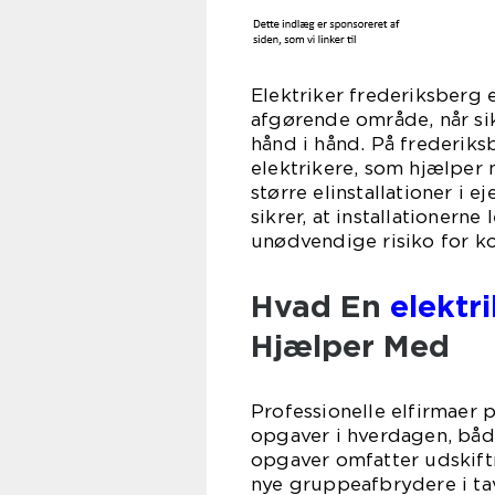
Elektriker frederiksberg
afgørende område, når si
hånd i hånd. På frederik
elektrikere, som hjælper m
større elinstallationer i 
sikrer, at installationern
unødvendige risiko for kor
Hvad En
elektr
Hjælper Med
Professionelle elfirmaer 
opgaver i hverdagen, båd
opgaver omfatter udskiftn
nye gruppeafbrydere i tavl