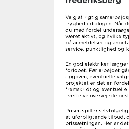
frederiksberg
Valg af rigtig samarbejd
tryghed i dialogen. Når d
du med fordel undersøge,
været aktivt, og hvilke t
på anmeldelser og anbefal
service, punktlighed og kv
En god elektriker lægge
forløbet. Før arbejdet gå
opgaven, eventuelle valgm
projektet er det en forde
fremskridt og eventuelle 
træffe velovervejede besl
Prisen spiller selvfølgeli
et uforpligtende tilbud, 
prissætningen. Her er det