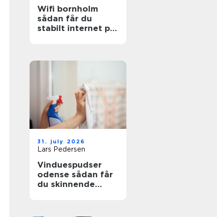
Wifi bornholm
sådan får du
stabilt internet på
solskinsøen
31. july 2026
Lars Pedersen
Vinduespudser
odense sådan får
du skinnende
ruder året rundt