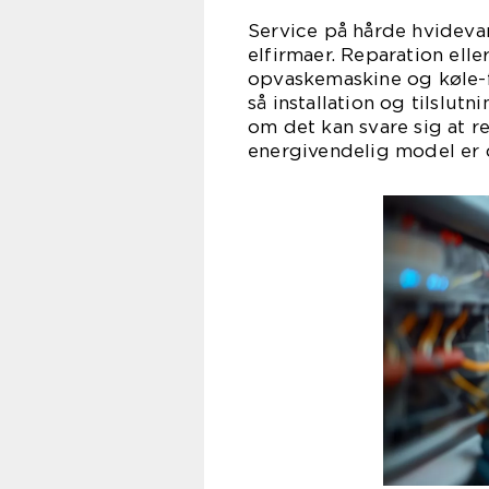
Service på hårde hvideva
elfirmaer. Reparation ell
opvaskemaskine og køle-f
så installation og tilslutn
om det kan svare sig at r
energivendelig model er 