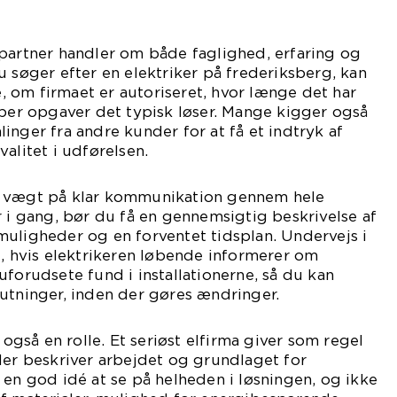
spartner handler om både faglighed, erfaring og
u søger efter en elektriker på frederiksberg, kan
 om firmaet er autoriseret, hvor længe det har
yper opgaver det typisk løser. Mange kigger også
inger fra andre kunder for at få et indtryk af
alitet i udførelsen.
r vægt på klar kommunikation gennem hele
r i gang, bør du få en gennemsigtig beskrivelse af
uligheder og en forventet tidsplan. Undervejs i
l, hvis elektrikeren løbende informerer om
uforudsete fund i installationerne, så du kan
utninger, inden der gøres ændringer.
g også en rolle. Et seriøst elfirma giver som regel
der beskriver arbejdet og grundlaget for
 en god idé at se på helheden i løsningen, og ikke