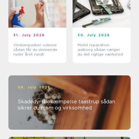
31. July 2026
30. July 2026
Vinduespudser odense
Mobil reparation
sådan får du skinnende
aalborg sådan vælger
ruder året rundt
du det rigtige værksted
06. July 2026
Skadedyrsbekæmpelse taastrup sådan
sikrer du hjem og virksomhed