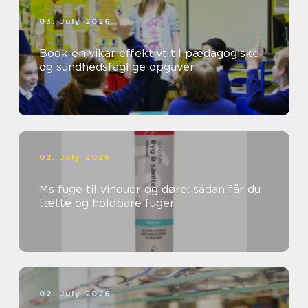
03. July 2026
Book en vikar effektivt til pædagogiske
og sundhedsfaglige opgaver
02. July 2026
Ms fuge til vinduer og døre: sådan får du
tætte og holdbare fuger
02. July 2026