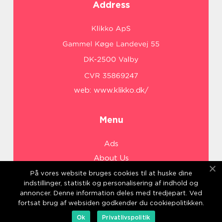
Address
web:
www.klikko.dk/
Menu
Ads
About Us
Cookies
På vores website bruges cookies til at huske dine
indstillinger, statistik og personalisering af indhold og
Contact
annoncer. Denne information deles med tredjepart. Ved
Sitemap
fortsat brug af websiden godkender du cookiepolitikken.
Ok
Privatlivspolitik