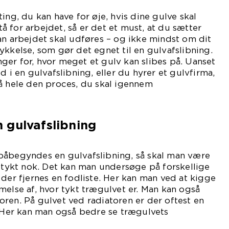
ing, du kan have for øje, hvis dine gulve skal
stå for arbejdet, så er det et must, at du sætter
an arbejdet skal udføres – og ikke mindst om dit
ykkelse, som gør det egnet til en gulvafslibning.
er for, hvor meget et gulv kan slibes på. Uanset
d i en gulvafslibning, eller du hyrer et gulvfirma,
å hele den proces, du skal igennem
er.
 gulvafslibning
påbegyndes en gulvafslibning, så skal man være
t tykt nok. Det kan man undersøge på forskellige
 der fjernes en fodliste. Her kan man ved at kigge
melse af, hvor tykt trægulvet er. Man kan også
ren. På gulvet ved radiatoren er der oftest en
. Her kan man også bedre se trægulvets
kelse.