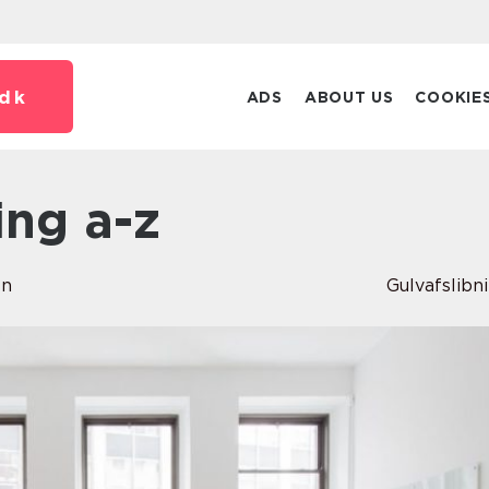
dk
ADS
ABOUT US
COOKIE
ning a-z
en
Gulvafslibn