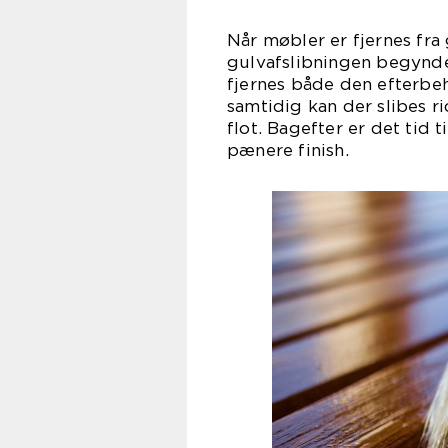
Når møbler er fjernes fra 
gulvafslibningen begynde.
fjernes både den efterbeh
samtidig kan der slibes r
flot. Bagefter er det tid 
pæner