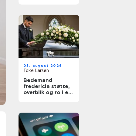
03. august 2026
Toke Larsen
Bedemand
fredericia støtte,
overblik og ro i en
svær tid