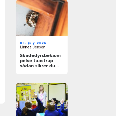
06. july 2026
Linnea Jensen
Skadedyrsbekæm
pelse taastrup
sådan sikrer du
hjem og
virksomhed