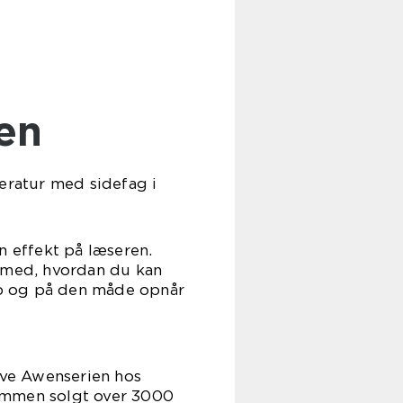
sen
teratur med sidefag i
n effekt på læseren.
dan du kan
eb og på den måde opnår
give Awenserien hos
gt over 3000