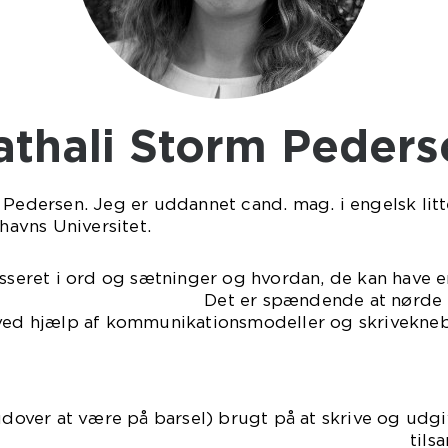
Nathali Storm Peder
 Pedersen. Jeg er uddannet cand. mag. i engelsk lit
avns Universitet.
esseret i ord og sætninger og hvordan, de kan have e
dende at nørde med, hvor
 ved hjælp af kommunikationsmodeller og skrivekn
(udover at være på barsel) brugt på at skrive og ud
bine. De har tilsammen sol