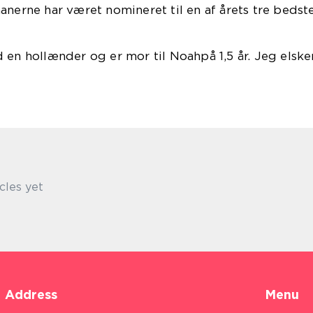
anerne har været nomineret til en af årets tre bedst
sybøger.
 en hollænder og er mor til Noahpå 1,5 år. Jeg elsk
ntasybøger:)
cles yet
Address
Menu