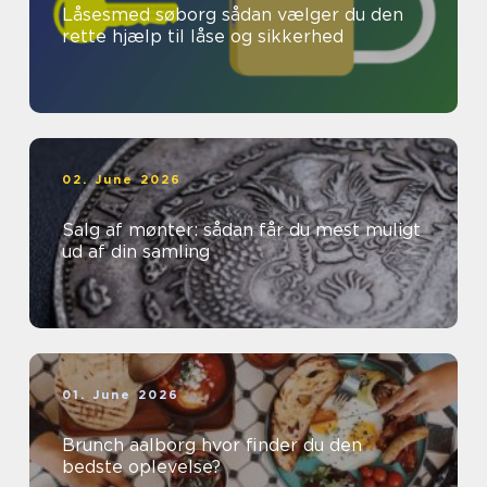
Låsesmed søborg sådan vælger du den
rette hjælp til låse og sikkerhed
02. June 2026
Salg af mønter: sådan får du mest muligt
ud af din samling
01. June 2026
Brunch aalborg hvor finder du den
bedste oplevelse?