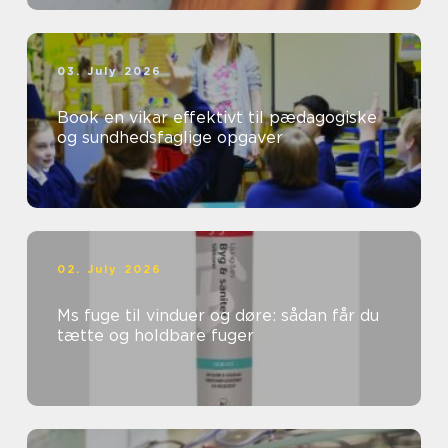
03. July 2026
Book en vikar effektivt til pædagogiske
og sundhedsfaglige opgaver
02. July 2026
Ms fuge til vinduer og døre: sådan får du
tætte og holdbare fuger