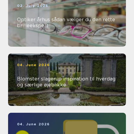
02. July 2026
Optiker århus sådan vælger du den rette
brilleekspert
04. June 2026
Blomster slagerup inspiration til hverdag
og særlige øjeblikke
04. June 2026