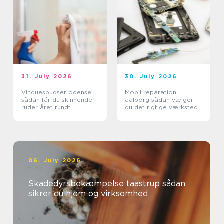
31. July 2026
30. July 2026
Vinduespudser odense
Mobil reparation
sådan får du skinnende
aalborg sådan vælger
ruder året rundt
du det rigtige værksted
06. July 2026
Skadedyrsbekæmpelse taastrup sådan
sikrer du hjem og virksomhed