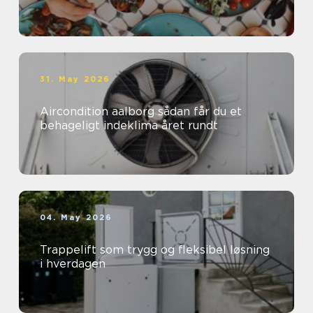
31. May 2026
Aircondition aalborg sådan får du et
behageligt indeklima året rundt
04. May 2026
Trappelift som trygg og fleksibel løsning
i hverdagen