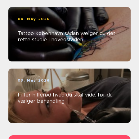
04. May 2026
Tattoo københavn sådan vælger du det
rette studie i hovedstaden
03. May 2026
Filler hillerød hvad du skal vide, før du
vælger behandling