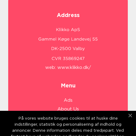
Address
web:
www.klikko.dk/
Menu
Ads
About Us
Cookies
På vores website bruges cookies til at huske dine
indstillinger, statistik og personalisering af indhold og
Contact
annoncer. Denne information deles med tredjepart. Ved
Sitemap