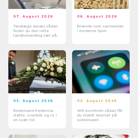
07. August 2026
06. August 2026
Tandlæge asnæs sådan
Brænde som varmekilde
finder du den rette
i moderne hjem
tandbehandling tæt på
dig
03. August 2026
02. August 2026
Bedemand fredericia
Wifi bornholm sådan får
støtte, overblik og ro i
du stabilt internet på
en svær tid
solskinsøen