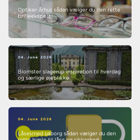
Optiker århus sådan vælger du den rette
brilleekspert
04. June 2026
Blomster slagerup inspiration til hverdag
og særlige øjeblikke
04. June 2026
Låsesmed søborg sådan vælger du den
rette hjælp til låse og sikkerhed