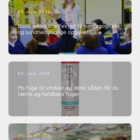
03. July 2026
Book en vikar effektivt til pædagogiske
og sundhedsfaglige opgaver
02. July 2026
Ms fuge til vinduer og døre: sådan får du
tætte og holdbare fuger
02. July 2026