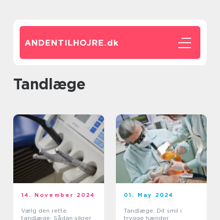
ANDENTILHOJRE.
dk
tandlæge
14. November 2024
01. May 2024
Vælg den rette
Tandlæge: Dit smil i
tandlæge: Sådan sikrer
trygge hænder