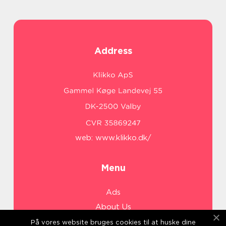
Address
web:
www.klikko.dk/
Menu
Ads
About Us
Cookies
På vores website bruges cookies til at huske dine