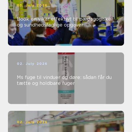
03. July 2026
Book en vikar effektivt til pædagogiske
og sundhedsfaglige opgaver
02. July 2026
Ms fuge til vinduer og døre: sådan får du
tætte og holdbare fuger
02. July 2026