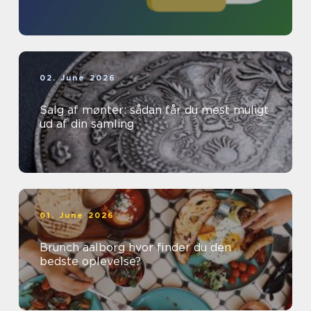
02. June 2026
Salg af mønter: sådan får du mest muligt
ud af din samling
01. June 2026
Brunch aalborg hvor finder du den
bedste oplevelse?