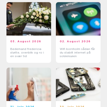
03. August 2026
02. August 2026
Bedemand fredericia
Wifi bornholm sådan får
støtte, overblik og ro i
du stabilt internet på
en svær tid
solskinsøen
31. July 2026
30. July 2026