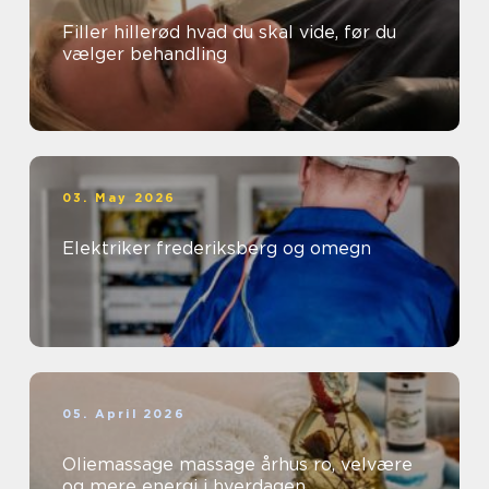
Filler hillerød hvad du skal vide, før du
vælger behandling
03. May 2026
Elektriker frederiksberg og omegn
05. April 2026
Oliemassage massage århus ro, velvære
og mere energi i hverdagen