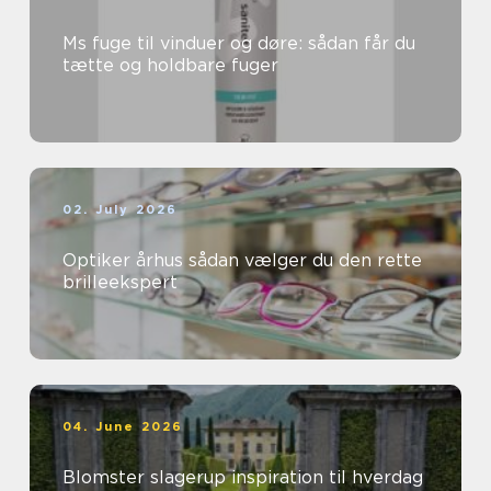
Ms fuge til vinduer og døre: sådan får du
tætte og holdbare fuger
02. July 2026
Optiker århus sådan vælger du den rette
brilleekspert
04. June 2026
Blomster slagerup inspiration til hverdag