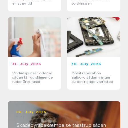
en svær tid
solskinsøen
31. July 2026
30. July 2026
Vinduespudser odense
Mobil reparation
sådan får du skinnende
aalborg sådan vælger
ruder året rundt
du det rigtige værksted
06. July 2026
Skadedyrsbekæmpelse taastrup sådan