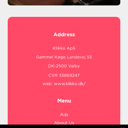
Address
web:
www.klikko.dk/
Menu
Ads
About Us