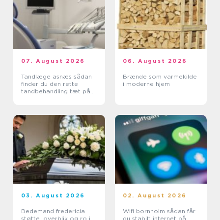
07. August 2026
06. August 2026
Tandlæge asnæs sådan
Brænde som varmekilde
finder du den rette
i moderne hjem
tandbehandling tæt på
dig
03. August 2026
02. August 2026
Bedemand fredericia
Wifi bornholm sådan får
støtte, overblik og ro i
du stabilt internet på