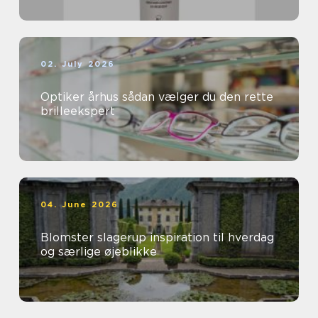
02. July 2026
Optiker århus sådan vælger du den rette
brilleekspert
04. June 2026
Blomster slagerup inspiration til hverdag
og særlige øjeblikke