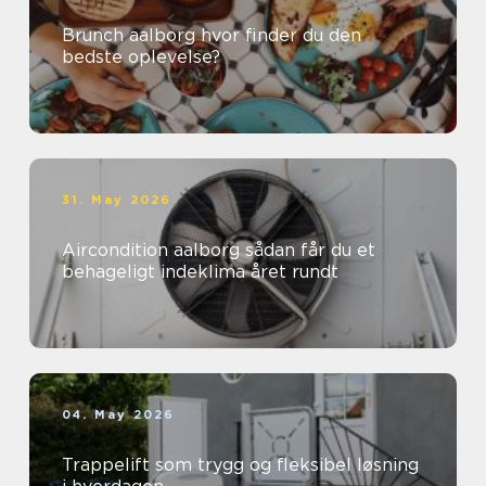
Brunch aalborg hvor finder du den
bedste oplevelse?
31. May 2026
Aircondition aalborg sådan får du et
behageligt indeklima året rundt
04. May 2026
Trappelift som trygg og fleksibel løsning