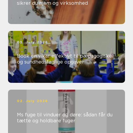
sikrer du hjem og virksomhed
03. July 2026
Book en vikar effektivt til pædagogiske
og sundhedsfaglige opgaver
02. July 2026
Ms fuge til vinduer og døre: sådan får du
tætte og holdbare fuger