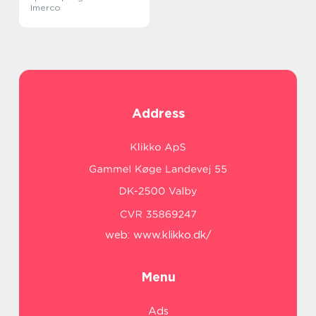
Imerco
Address
web:
www.klikko.dk/
Menu
Ads