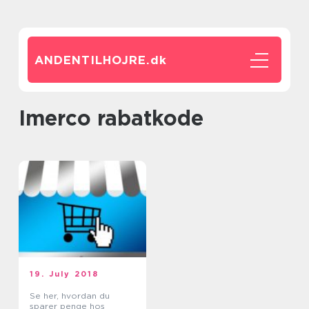
ANDENTILHOJRE.
dk
imerco rabatkode
19. July 2018
Se her, hvordan du
sparer penge hos