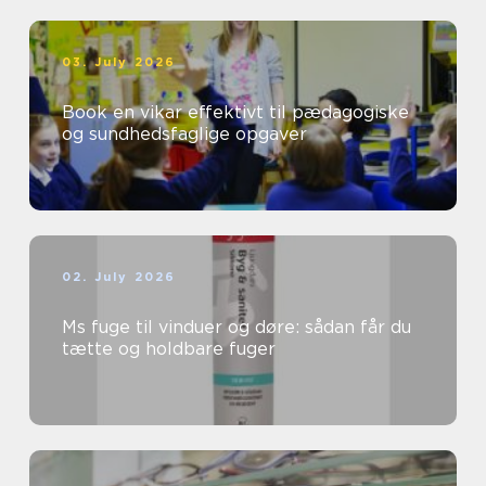
03. July 2026
Book en vikar effektivt til pædagogiske
og sundhedsfaglige opgaver
02. July 2026
Ms fuge til vinduer og døre: sådan får du
tætte og holdbare fuger