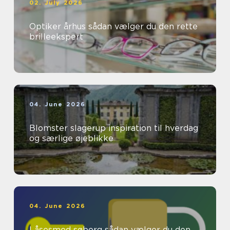
02. July 2026
Optiker århus sådan vælger du den rette
brilleekspert
04. June 2026
Blomster slagerup inspiration til hverdag
og særlige øjeblikke
04. June 2026
Låsesmed søborg sådan vælger du den