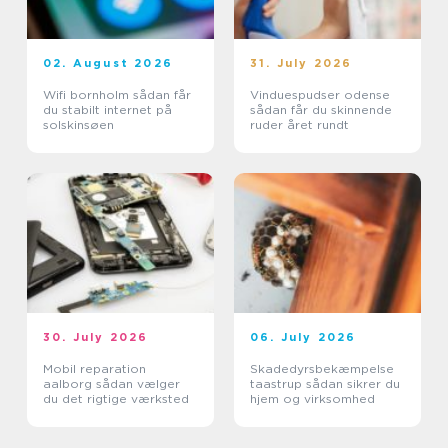
02. August 2026
31. July 2026
Wifi bornholm sådan får
Vinduespudser odense
du stabilt internet på
sådan får du skinnende
solskinsøen
ruder året rundt
30. July 2026
06. July 2026
Mobil reparation
Skadedyrsbekæmpelse
aalborg sådan vælger
taastrup sådan sikrer du
du det rigtige værksted
hjem og virksomhed