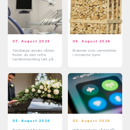
07. August 2026
06. August 2026
Tandlæge asnæs sådan
Brænde som varmekilde
finder du den rette
i moderne hjem
tandbehandling tæt på
dig
03. August 2026
02. August 2026
Bedemand fredericia
Wifi bornholm sådan får