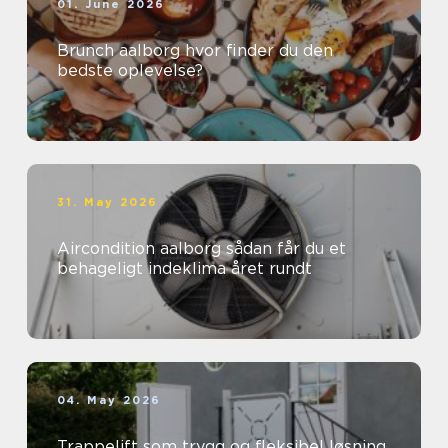
01. June 2026
Brunch aalborg hvor finder du den
bedste oplevelse?
31. May 2026
Aircondition aalborg sådan får du et
behageligt indeklima året rundt
04. May 2026
Trappelift som trygg og fleksibel løsning