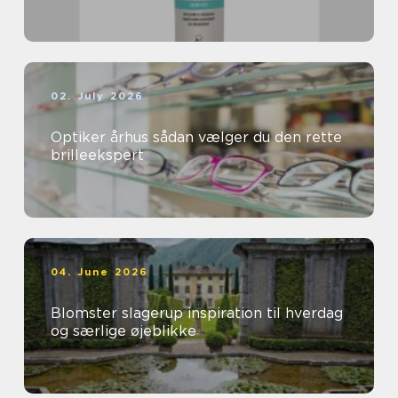
02. July 2026
Optiker århus sådan vælger du den rette
brilleekspert
04. June 2026
Blomster slagerup inspiration til hverdag
og særlige øjeblikke