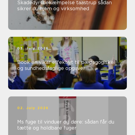
Skadedyrsbekæmpelse taastrup sådan
sikrer du hjem og virksomhed
03. July 2026
Book en vikar effektivt til pædagogiske
og sundhedsfaglige opgaver
02. July 2026
Ms fuge til vinduer og døre: sådan får du
tætte og holdbare fuger