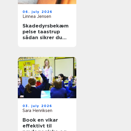
06. july 2026
Linnea Jensen
Skadedyrsbekæm
pelse taastrup
sådan sikrer du
hjem og
virksomhed
03. july 2026
Sara Henriksen
Book en vikar
effektivt til