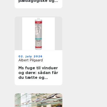
pædagogiske og
sundhedsfaglige
opgaver
02. july 2026
Albert Pilgaard
Ms fuge til vinduer
og døre: sådan får
du tætte og
holdbare fuger