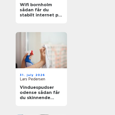
Wifi bornholm
sådan får du
stabilt internet på
solskinsøen
31. july 2026
Lars Pedersen
Vinduespudser
odense sådan får
du skinnende
ruder året rundt