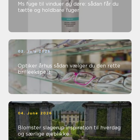
Ms fuge til vinduer og døre: sådan får du
tætte og holdbare fuger
02. July 2026
Optiker århus sådan vælger du den rette
brilleekspert
04. June 2026
Blomster slagerup inspiration til hverdag
og særlige øjeblikke