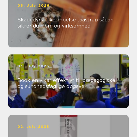
06. July 2026
Skadedyrsbekæmpelse taastrup sådan
sikrer du hjem og virksomhed
03. July 2026
Book en vikar effektivt til pædagogiske
og sundhedsfaglige opgaver
02. July 2026