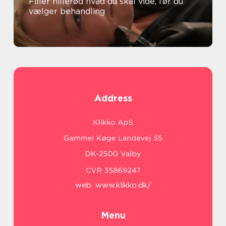
Filler hillerød hvad du skal vide, før du
vælger behandling
Address
web:
www.klikko.dk/
Menu