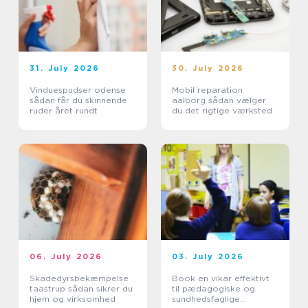
31. July 2026
30. July 2026
Vinduespudser odense
Mobil reparation
sådan får du skinnende
aalborg sådan vælger
ruder året rundt
du det rigtige værksted
06. July 2026
03. July 2026
Skadedyrsbekæmpelse
Book en vikar effektivt
taastrup sådan sikrer du
til pædagogiske og
hjem og virksomhed
sundhedsfaglige