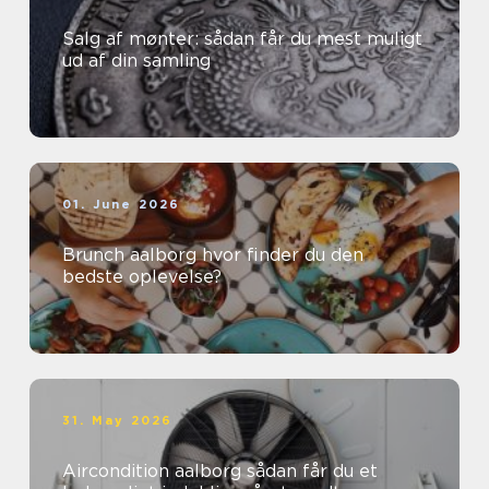
Salg af mønter: sådan får du mest muligt
ud af din samling
01. June 2026
Brunch aalborg hvor finder du den
bedste oplevelse?
31. May 2026
Aircondition aalborg sådan får du et