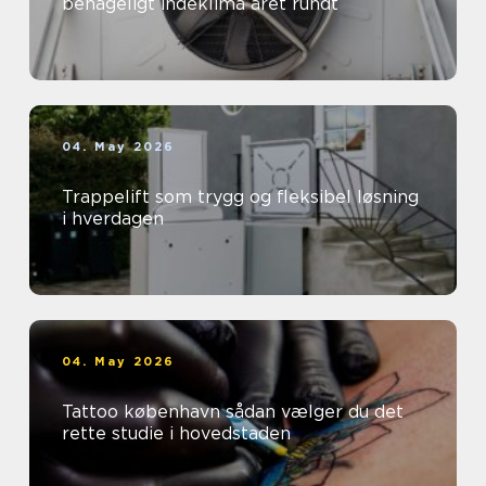
behageligt indeklima året rundt
04. May 2026
Trappelift som trygg og fleksibel løsning
i hverdagen
04. May 2026
Tattoo københavn sådan vælger du det
rette studie i hovedstaden