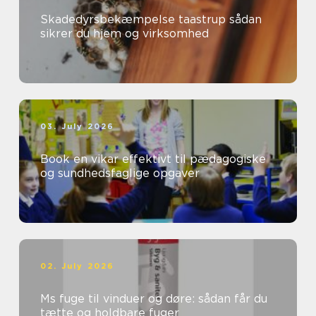
Skadedyrsbekæmpelse taastrup sådan
sikrer du hjem og virksomhed
03. July 2026
Book en vikar effektivt til pædagogiske
og sundhedsfaglige opgaver
02. July 2026
Ms fuge til vinduer og døre: sådan får du
tætte og holdbare fuger