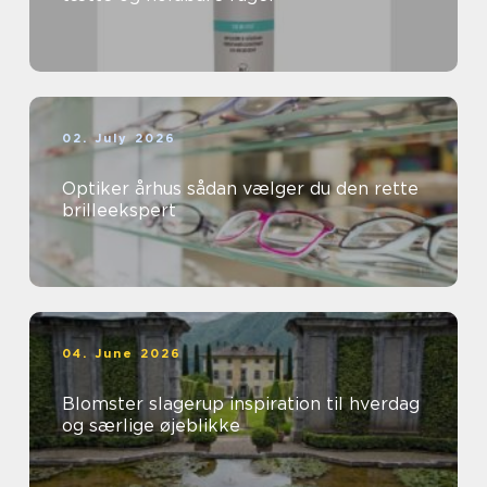
02. July 2026
Optiker århus sådan vælger du den rette
brilleekspert
04. June 2026
Blomster slagerup inspiration til hverdag
og særlige øjeblikke