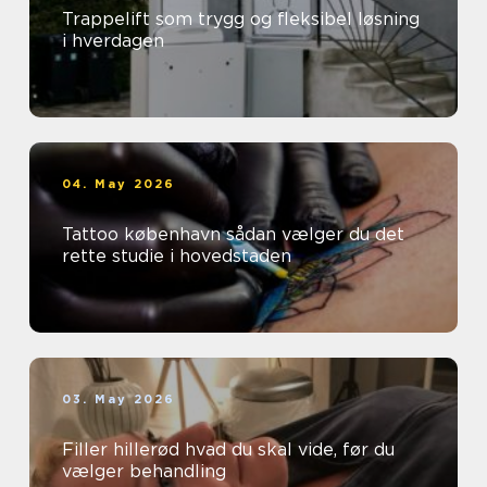
Trappelift som trygg og fleksibel løsning
i hverdagen
04. May 2026
Tattoo københavn sådan vælger du det
rette studie i hovedstaden
03. May 2026
Filler hillerød hvad du skal vide, før du
vælger behandling