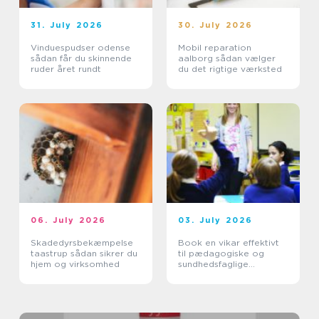
31. July 2026
30. July 2026
Vinduespudser odense
Mobil reparation
sådan får du skinnende
aalborg sådan vælger
ruder året rundt
du det rigtige værksted
06. July 2026
03. July 2026
Skadedyrsbekæmpelse
Book en vikar effektivt
taastrup sådan sikrer du
til pædagogiske og
hjem og virksomhed
sundhedsfaglige
opgaver