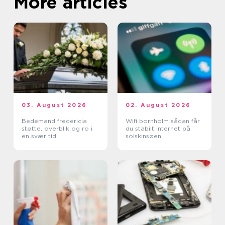
More articles
03. August 2026
02. August 2026
Bedemand fredericia
Wifi bornholm sådan får
støtte, overblik og ro i
du stabilt internet på
en svær tid
solskinsøen