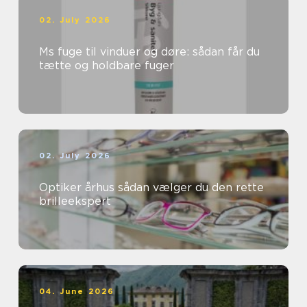
02. July 2026
Ms fuge til vinduer og døre: sådan får du
tætte og holdbare fuger
02. July 2026
Optiker århus sådan vælger du den rette
brilleekspert
04. June 2026