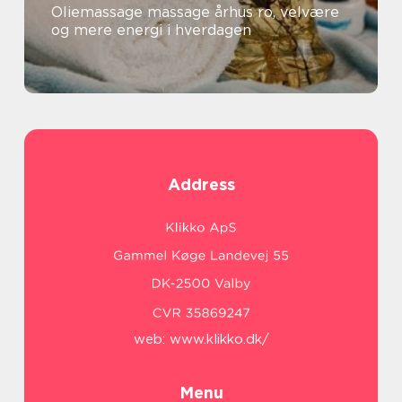
Oliemassage massage århus ro, velvære
og mere energi i hverdagen
Address
web:
www.klikko.dk/
Menu