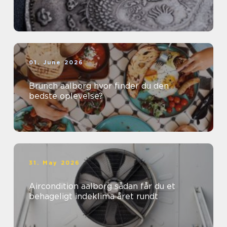
01. June 2026
Brunch aalborg hvor finder du den
bedste oplevelse?
31. May 2026
Aircondition aalborg sådan får du et
behageligt indeklima året rundt