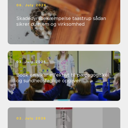
06. July 2026
Skadedyrsbekæmpelse taastrup sådan
sikrer du hjem og virksomhed
03. July 2026
Book en vikar effektivt til pædagogiske
og sundhedsfaglige opgaver
02. July 2026