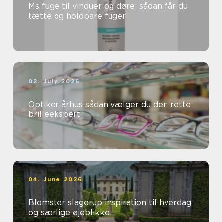
Ms fuge til vinduer og døre: sådan får du
tætte og holdbare fuger
02. July 2026
Optiker århus sådan vælger du den rette
brilleekspert
04. June 2026
Blomster slagerup inspiration til hverdag
og særlige øjeblikke