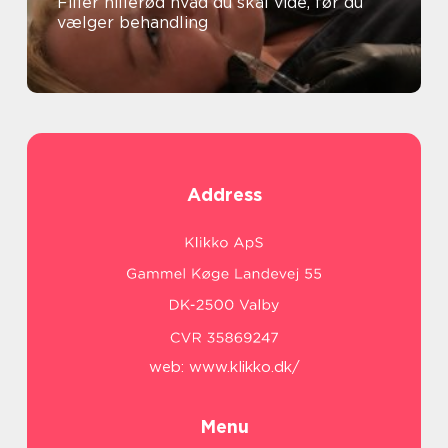
Filler hillerød hvad du skal vide, før du
vælger behandling
Address
web:
www.klikko.dk/
Menu