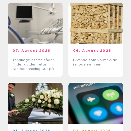
07. August 2026
06. August 2026
Tandlæge asnæs sådan
Brænde som varmekilde
finder du den rette
i moderne hjem
tandbehandling tæt på
dig
03. August 2026
02. August 2026