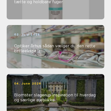
tætte og holdbare fuger
02. July 2026
Optiker århus sådan vælger du den rette
brilleekspert
04. June 2026
Blomster slagerup inspiration til hverdag
og særlige øjeblikke