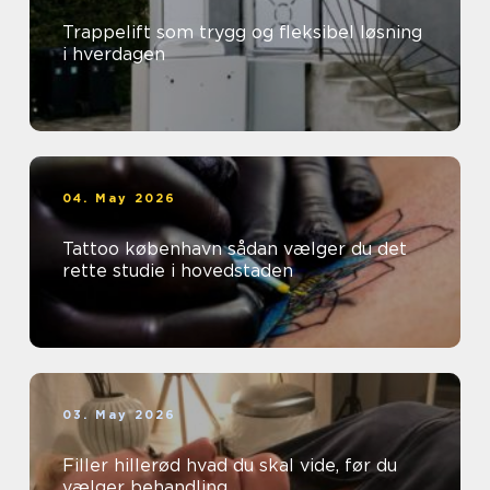
Trappelift som trygg og fleksibel løsning
i hverdagen
04. May 2026
Tattoo københavn sådan vælger du det
rette studie i hovedstaden
03. May 2026
Filler hillerød hvad du skal vide, før du
vælger behandling