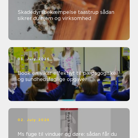
Skadedyrsbekæmpelse taastrup sådan
sikrer du hjem og virksomhed
03. July 2026
Book en vikar effektivt til pædagogiske
og sundhedsfaglige opgaver
02. July 2026
Ms fuge til vinduer og døre: sådan får du