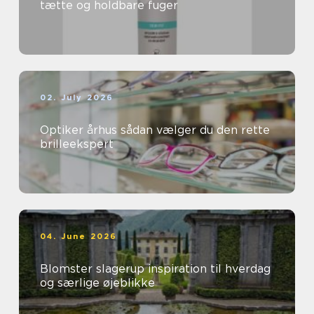
tætte og holdbare fuger
02. July 2026
Optiker århus sådan vælger du den rette
brilleekspert
04. June 2026
Blomster slagerup inspiration til hverdag
og særlige øjeblikke