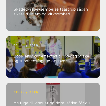
Skadedyrsbekæmpelse taastrup sådan
sikrer du hjem og virksomhed
03. July 2026
Book en vikar effektivt til pædagogiske
og sundhedsfaglige opgaver
02. July 2026
Ms fuge til vinduer og døre: sådan får du