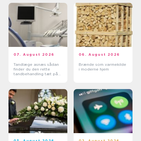
07. August 2026
06. August 2026
Tandlæge asnæs sådan
Brænde som varmekilde
finder du den rette
i moderne hjem
tandbehandling tæt på
dig
03. August 2026
02. August 2026