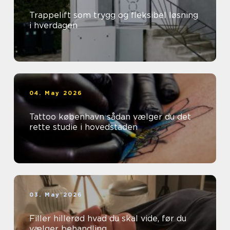
Trappelift som trygg og fleksibel løsning
i hverdagen
04. May 2026
Tattoo københavn sådan vælger du det
rette studie i hovedstaden
03. May 2026
Filler hillerød hvad du skal vide, før du
vælger behandling