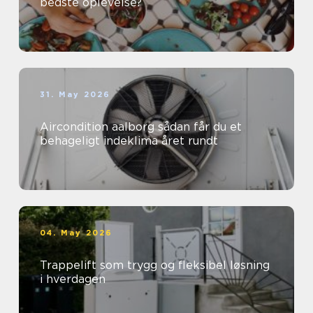
bedste oplevelse?
31. May 2026
Aircondition aalborg sådan får du et
behageligt indeklima året rundt
04. May 2026
Trappelift som trygg og fleksibel løsning
i hverdagen