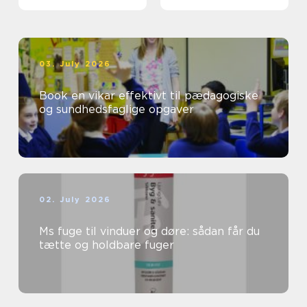
03. July 2026
Book en vikar effektivt til pædagogiske
og sundhedsfaglige opgaver
02. July 2026
Ms fuge til vinduer og døre: sådan får du
tætte og holdbare fuger