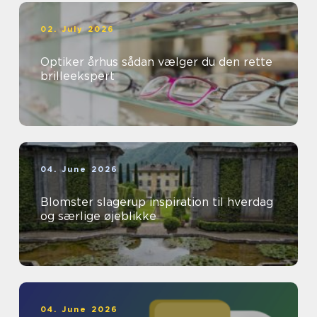
02. July 2026
Optiker århus sådan vælger du den rette
brilleekspert
04. June 2026
Blomster slagerup inspiration til hverdag
og særlige øjeblikke
04. June 2026