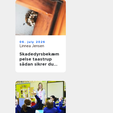
06. july 2026
Linnea Jensen
Skadedyrsbekæm
pelse taastrup
sådan sikrer du
hjem og
virksomhed