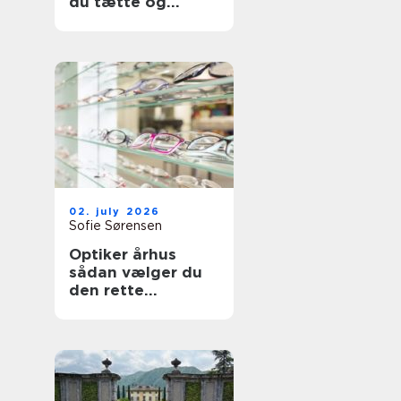
du tætte og
holdbare fuger
02. july 2026
Sofie Sørensen
Optiker århus
sådan vælger du
den rette
brilleekspert