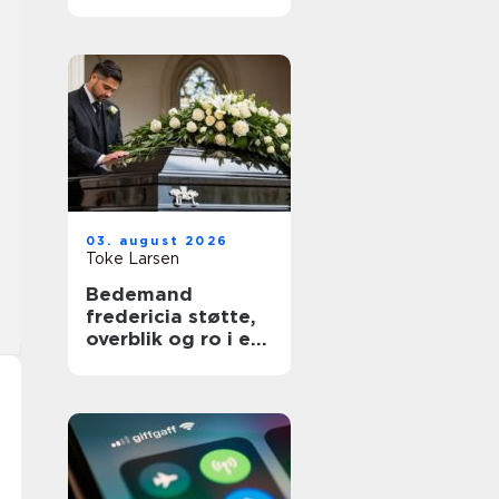
03. august 2026
Toke Larsen
Bedemand
fredericia støtte,
overblik og ro i en
svær tid