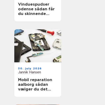
Vinduespudser
odense sådan får
du skinnende
ruder året rundt
30. july 2026
Jannik Hansen
Mobil reparation
aalborg sådan
vælger du det
rigtige værksted