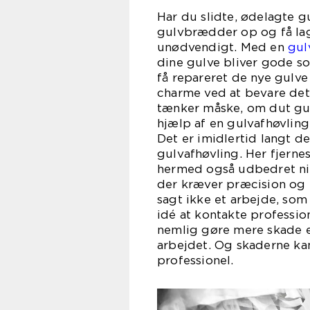
Har du slidte, ødelagte g
gulvbrædder op og få lagt
unødvendigt. Med en
gul
dine gulve bliver gode s
få repareret de nye gulve 
charme ved at bevare det 
tænker måske, om dut gulv
hjælp af en gulvafhøvling
Det er imidlertid langt d
gulvafhøvling. Her fjerne
hermed også udbedret nive
der kræver præcision og 
sagt ikke et arbejde, som 
idé at kontakte professio
nemlig gøre mere skade e
arbejdet. Og skaderne ka
professionel.