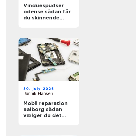
Vinduespudser
odense sådan får
du skinnende
ruder året rundt
30. july 2026
Jannik Hansen
Mobil reparation
aalborg sådan
vælger du det
rigtige værksted