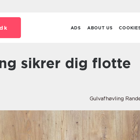
dk
ADS
ABOUT US
COOKIE
Gulvafhøvling Rand