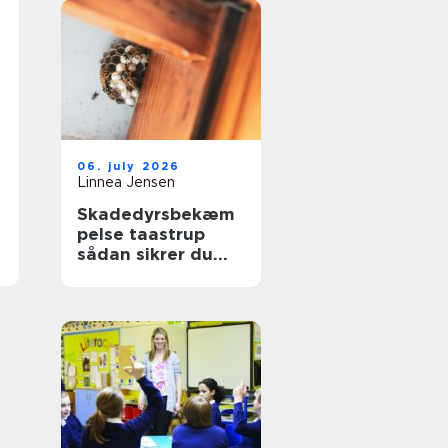
06. july 2026
Linnea Jensen
Skadedyrsbekæm
pelse taastrup
sådan sikrer du
hjem og
virksomhed