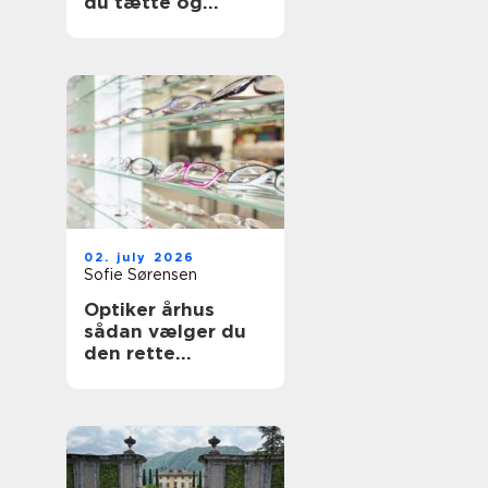
du tætte og
holdbare fuger
02. july 2026
Sofie Sørensen
Optiker århus
sådan vælger du
den rette
brilleekspert