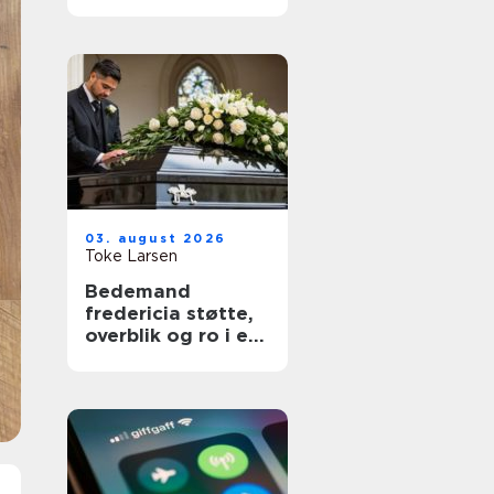
03. august 2026
Toke Larsen
Bedemand
fredericia støtte,
overblik og ro i en
svær tid