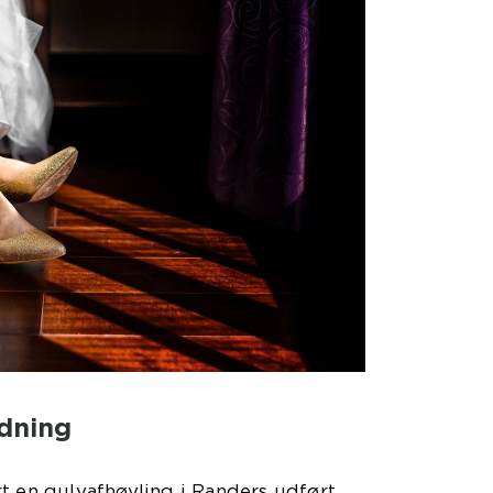
dning
t en gulvafhøvling i Randers udført