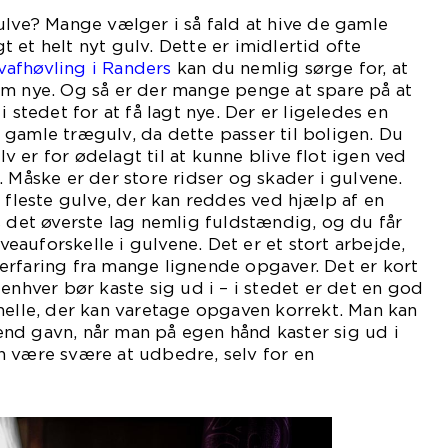
ulve? Mange vælger i så fald at hive de gamle
 et helt nyt gulv. Dette er imidlertid ofte
vafhøvling i Randers
kan du nemlig sørge for, at
om nye. Og så er der mange penge at spare på at
i stedet for at få lagt nye. Der er ligeledes en
gamle trægulv, da dette passer til boligen. Du
 er for ødelagt til at kunne blive flot igen ved
. Måske er der store ridser og skader i gulvene.
e fleste gulve, der kan reddes ved hjælp af en
s det øverste lag nemlig fuldstændig, og du får
auforskelle i gulvene. Det er et stort arbejde,
erfaring fra mange lignende opgaver. Det er kort
enhver bør kaste sig ud i – i stedet er det en god
nelle, der kan varetage opgaven korrekt. Man kan
nd gavn, når man på egen hånd kaster sig ud i
n være svære at udbedre, selv for en