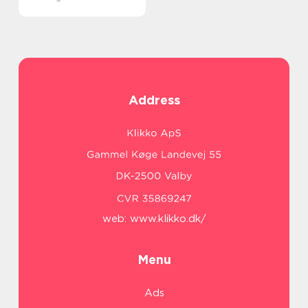
Address
web:
www.klikko.dk/
Menu
Ads