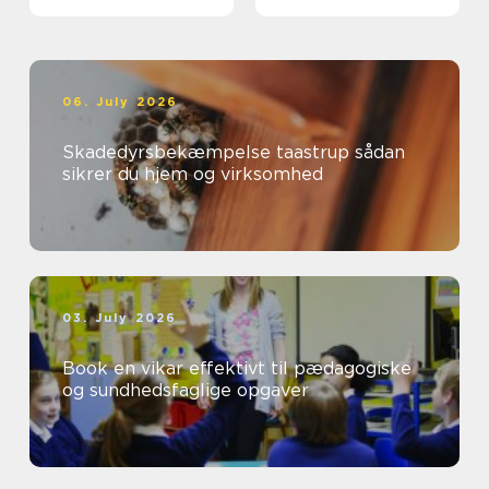
06. July 2026
Skadedyrsbekæmpelse taastrup sådan
sikrer du hjem og virksomhed
03. July 2026
Book en vikar effektivt til pædagogiske
og sundhedsfaglige opgaver