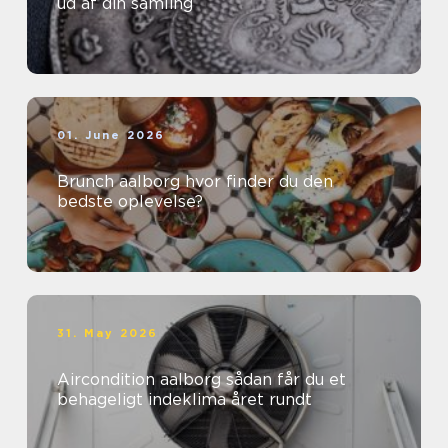
ud af din samling
01. June 2026
Brunch aalborg hvor finder du den
bedste oplevelse?
31. May 2026
Aircondition aalborg sådan får du et
behageligt indeklima året rundt