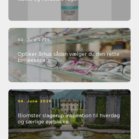
02. July 2026
Optiker århus sådan vælger du den rette
brilleekspert
04. June 2026
Blomster slagerup inspiration til hverdag
og særlige øjeblikke