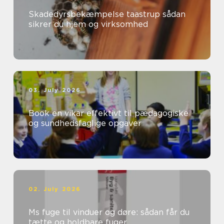
Skadedyrsbekæmpelse taastrup sådan
sikrer du hjem og virksomhed
03. July 2026
Book en vikar effektivt til pædagogiske
og sundhedsfaglige opgaver
02. July 2026
Ms fuge til vinduer og døre: sådan får du
tætte og holdbare fuger