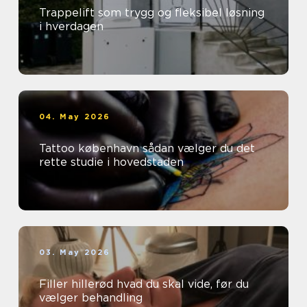
Trappelift som trygg og fleksibel løsning
i hverdagen
04. May 2026
Tattoo københavn sådan vælger du det
rette studie i hovedstaden
03. May 2026
Filler hillerød hvad du skal vide, før du
vælger behandling