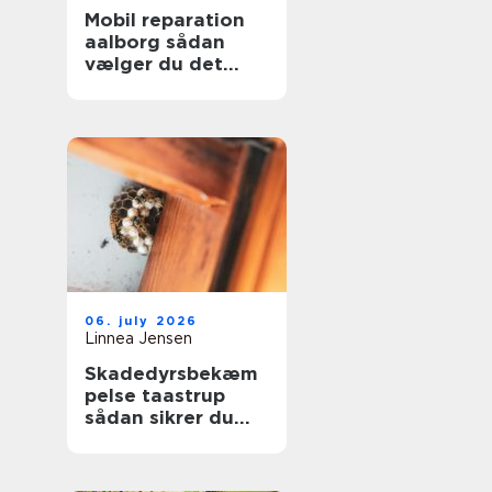
Mobil reparation
aalborg sådan
vælger du det
rigtige værksted
06. july 2026
Linnea Jensen
Skadedyrsbekæm
pelse taastrup
sådan sikrer du
hjem og
virksomhed