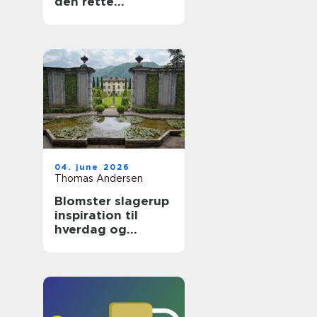
den rette
brilleekspert
04. june 2026
Thomas Andersen
Blomster slagerup
inspiration til
hverdag og
særlige øjeblikke