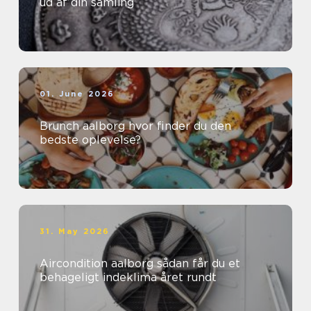
ud af din samling
01. June 2026
Brunch aalborg hvor finder du den
bedste oplevelse?
31. May 2026
Aircondition aalborg sådan får du et
behageligt indeklima året rundt