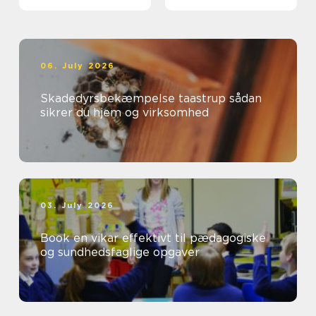
06. July 2026
Skadedyrsbekæmpelse taastrup sådan
sikrer du hjem og virksomhed
03. July 2026
Book en vikar effektivt til pædagogiske
og sundhedsfaglige opgaver