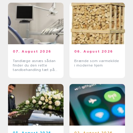
07. August 2026
06. August 2026
Tandlæge asnæs sådan
Brænde som varmekilde
finder du den rette
i moderne hjem
tandbehandling tæt på
dig
03. August 2026
02. August 2026