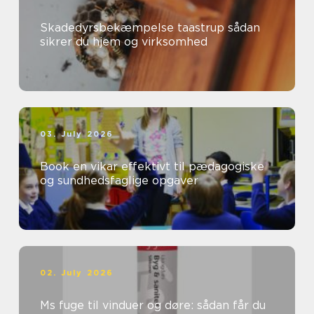
Skadedyrsbekæmpelse taastrup sådan
sikrer du hjem og virksomhed
03. July 2026
Book en vikar effektivt til pædagogiske
og sundhedsfaglige opgaver
02. July 2026
Ms fuge til vinduer og døre: sådan får du