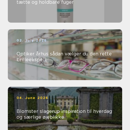
tætte og holdbare fuger
02. July 2026
Optiker århus sådan vælger du den rette
brilleekspert
04. June 2026
Blomster slagerup inspiration til hverdag
og særlige øjeblikke