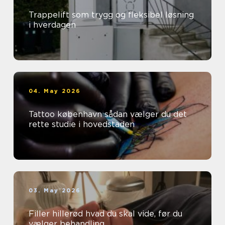
Trappelift som trygg og fleksibel løsning
i hverdagen
04. May 2026
Tattoo københavn sådan vælger du det
rette studie i hovedstaden
03. May 2026
Filler hillerød hvad du skal vide, før du
vælger behandling