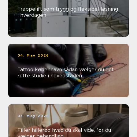
Trappelift som trygg og fleksibel løsning
i hverdagen
04. May 2026
Tattoo københavn sådan vælger du det
rette studie i hovedstaden
03. May 2026
Filler hillerød hvad du skal vide, før du
vælger behandling