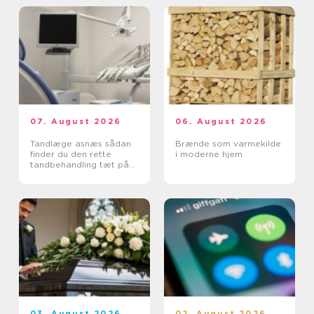
07. August 2026
06. August 2026
Tandlæge asnæs sådan
Brænde som varmekilde
finder du den rette
i moderne hjem
tandbehandling tæt på
dig
03. August 2026
02. August 2026