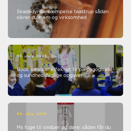
Skadedyrsbekæmpelse taastrup sådan
sikrer du hjem og virksomhed
03. July 2026
Book en vikar effektivt til pædagogiske
og sundhedsfaglige opgaver
02. July 2026
Ms fuge til vinduer og døre: sådan får du