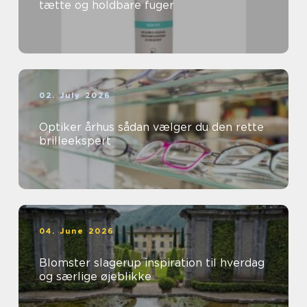
tætte og holdbare fuger
02. July 2026
Optiker århus sådan vælger du den rette
brilleekspert
04. June 2026
Blomster slagerup inspiration til hverdag
og særlige øjeblikke