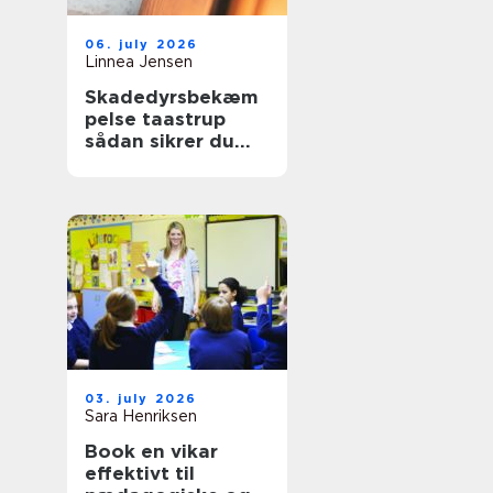
06. july 2026
Linnea Jensen
Skadedyrsbekæm
pelse taastrup
sådan sikrer du
hjem og
virksomhed
03. july 2026
Sara Henriksen
Book en vikar
effektivt til