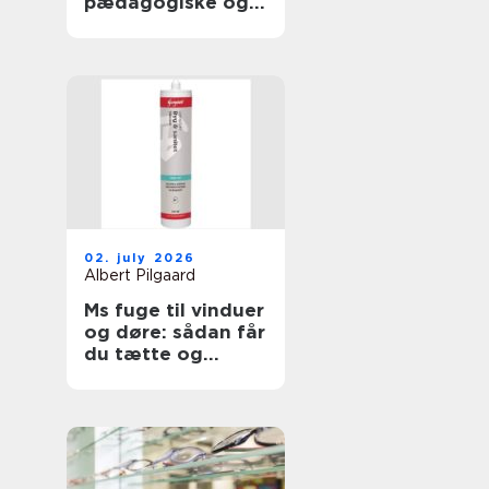
pædagogiske og
sundhedsfaglige
opgaver
02. july 2026
Albert Pilgaard
Ms fuge til vinduer
og døre: sådan får
du tætte og
holdbare fuger