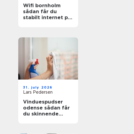
Wifi bornholm
sådan får du
stabilt internet på
solskinsøen
31. july 2026
Lars Pedersen
Vinduespudser
odense sådan får
du skinnende
ruder året rundt