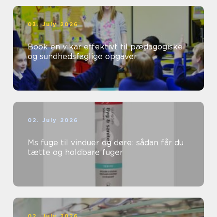
03. July 2026
Book en vikar effektivt til pædagogiske
og sundhedsfaglige opgaver
02. July 2026
Ms fuge til vinduer og døre: sådan får du
tætte og holdbare fuger
02. July 2026