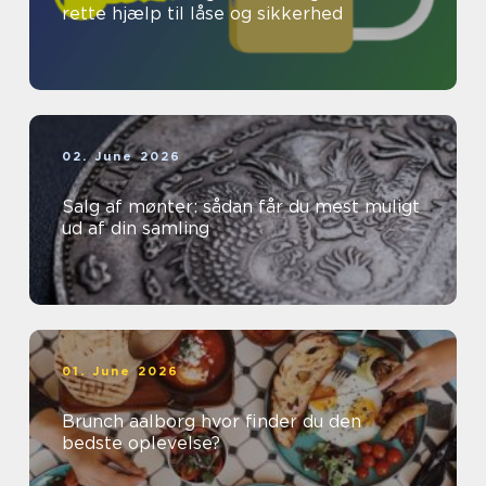
rette hjælp til låse og sikkerhed
02. June 2026
Salg af mønter: sådan får du mest muligt
ud af din samling
01. June 2026
Brunch aalborg hvor finder du den
bedste oplevelse?