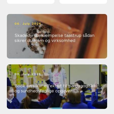
06. July 2026
Skadedyrsbekæmpelse taastrup sådan
sikrer du hjem og virksomhed
03. July 2026
Book en vikar effektivt til pædagogiske
og sundhedsfaglige opgaver