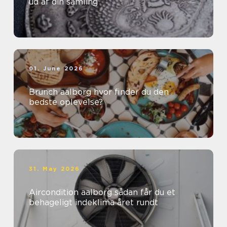
ud af din samling
01. June 2026
Brunch aalborg hvor finder du den
bedste oplevelse?
31. May 2026
Aircondition aalborg sådan får du et
behageligt indeklima året rundt