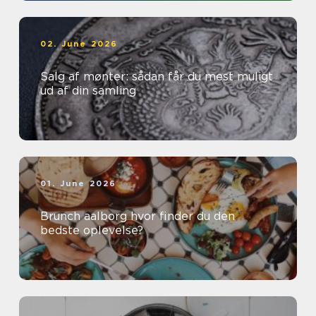
02. June 2026
Salg af mønter: sådan får du mest muligt
ud af din samling
01. June 2026
Brunch aalborg hvor finder du den
bedste oplevelse?