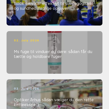
Book en vikar effektivt til pædagogiske
og sundhedsfaglige opgaver
02. July 2026
Ms fuge til vinduer og døre: sådan får du
tætte og holdbare fuger
02. July 2026
Optiker århus sådan vælger du den rette
brilleekspert