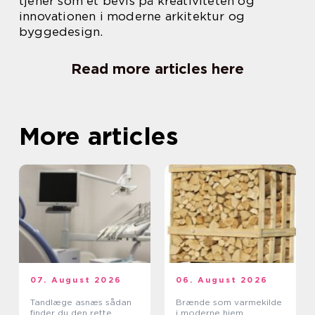
tjener som et bevis på kreativiteten og
innovationen i moderne arkitektur og
byggedesign.
Read more articles here
More articles
07. August 2026
06. August 2026
Tandlæge asnæs sådan
Brænde som varmekilde
finder du den rette
i moderne hjem