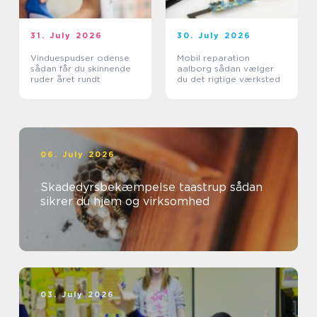
31. July 2026
30. July 2026
Vinduespudser odense
Mobil reparation
sådan får du skinnende
aalborg sådan vælger
ruder året rundt
du det rigtige værksted
06. July 2026
Skadedyrsbekæmpelse taastrup sådan
sikrer du hjem og virksomhed
03. July 2026