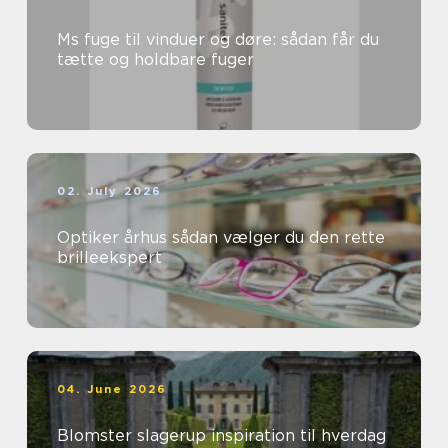
Ms fuge til vinduer og døre: sådan får du
tætte og holdbare fuger
02. July 2026
Optiker århus sådan vælger du den rette
brilleekspert
04. June 2026
Blomster slagerup inspiration til hverdag