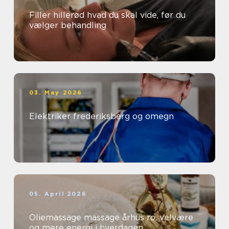
Filler hillerød hvad du skal vide, før du
vælger behandling
03. May 2026
Elektriker frederiksberg og omegn
05. April 2026
Oliemassage massage århus ro, velvære
og mere energi i hverdagen