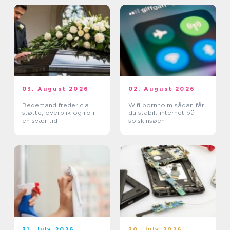
03. August 2026
02. August 2026
Bedemand fredericia
Wifi bornholm sådan får
støtte, overblik og ro i
du stabilt internet på
en svær tid
solskinsøen
31. July 2026
30. July 2026