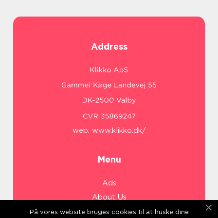
Address
web:
www.klikko.dk/
Menu
Ads
About Us
Cookies
På vores website bruges cookies til at huske dine