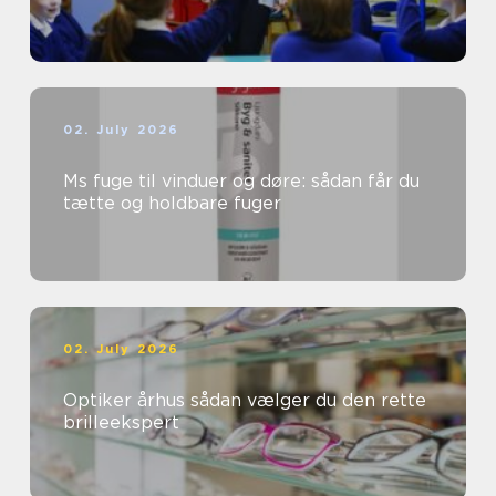
02. July 2026
Ms fuge til vinduer og døre: sådan får du
tætte og holdbare fuger
02. July 2026
Optiker århus sådan vælger du den rette
brilleekspert