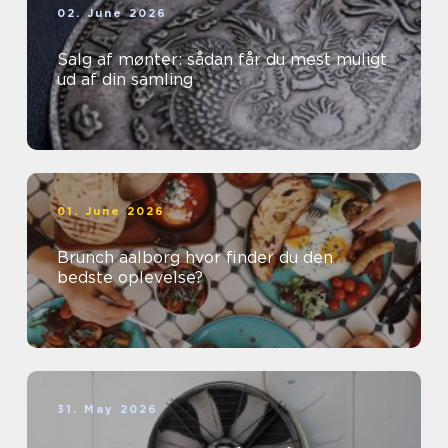
02. June 2026
Salg af mønter: sådan får du mest muligt
ud af din samling
01. June 2026
Brunch aalborg hvor finder du den
bedste oplevelse?
31. May 2026