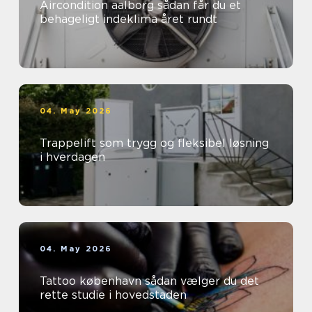
Aircondition aalborg sådan får du et
behageligt indeklima året rundt
04. May 2026
Trappelift som trygg og fleksibel løsning
i hverdagen
04. May 2026
Tattoo københavn sådan vælger du det
rette studie i hovedstaden