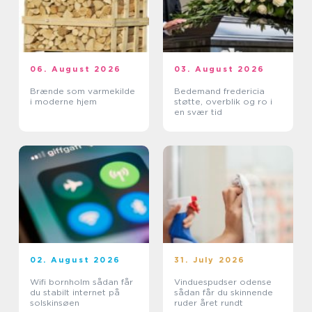
06. August 2026
03. August 2026
Brænde som varmekilde
Bedemand fredericia
i moderne hjem
støtte, overblik og ro i
en svær tid
02. August 2026
31. July 2026
Wifi bornholm sådan får
Vinduespudser odense
du stabilt internet på
sådan får du skinnende
solskinsøen
ruder året rundt