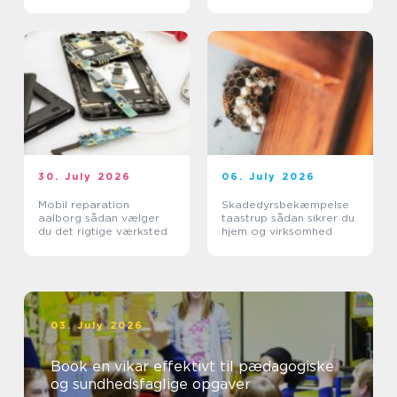
30. July 2026
06. July 2026
Mobil reparation
Skadedyrsbekæmpelse
aalborg sådan vælger
taastrup sådan sikrer du
du det rigtige værksted
hjem og virksomhed
03. July 2026
Book en vikar effektivt til pædagogiske
og sundhedsfaglige opgaver