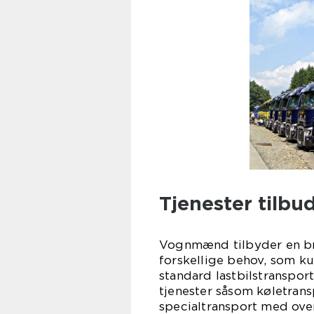
Tjenester tilb
Vognmænd tilbyder en bre
forskellige behov, som ku
standard lastbilstranspor
tjenester såsom køletrans
specialtransport med ove