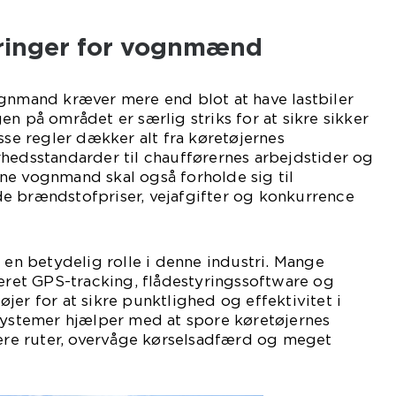
ringer for vognmænd
ognmand kræver mere end blot at have lastbiler
en på området er særlig striks for at sikre sikker
sse regler dækker alt fra køretøjernes
hedsstandarder til chaufførernes arbejdstider og
ne vognmand skal også forholde sig til
e brændstofpriser, vejafgifter og konkurrence
t en betydelig rolle i denne industri. Mange
et GPS-tracking, flådestyringssoftware og
jer for at sikre punktlighed og effektivitet i
 systemer hjælper med at spore køretøjernes
mere ruter, overvåge kørselsadfærd og meget