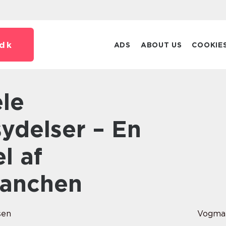
dk
ADS
ABOUT US
COOKIE
delser – En
l af
ranchen
sen
Vogma