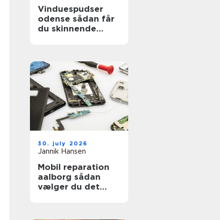
Vinduespudser
odense sådan får
du skinnende
ruder året rundt
30. july 2026
Jannik Hansen
Mobil reparation
aalborg sådan
vælger du det
rigtige værksted