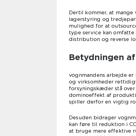
Dertil kommer, at mange 
lagerstyring og tredjepar
mulighed for at outsource
type service kan omfatte 
distribution og reverse lo
Betydningen a
vognmandens arbejde er kri
og virksomheder rettidig
forsyningskæder stå over f
dominoeffekt af produkt
spiller derfor en vigtig r
Desuden bidrager vognmæn
kan føre til reduktion i
at bruge mere effektive r