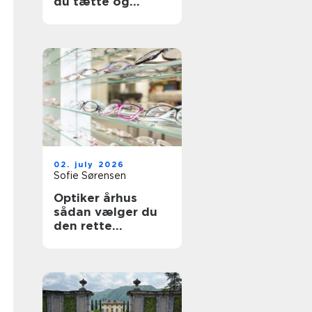
du tætte og
holdbare fuger
02. july 2026
Sofie Sørensen
Optiker århus
sådan vælger du
den rette
brilleekspert