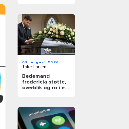
03. august 2026
Toke Larsen
Bedemand
fredericia støtte,
overblik og ro i en
svær tid