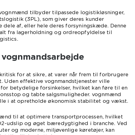
vognmænd tilbyder tilpassede logistikløsninger,
tslogistik (3PL), som giver deres kunder
 dele af, eller hele deres forsyningskæde. Denne
alt fra lagerholdning og ordreopfyldelse til
gistics.
f vognmandsarbejde
tisk for at sikre, at varer når frem til forbrugere
t. Uden effektive vognmandstjenester ville
or betydelige forsinkelser, hvilket kan føre til en
ionsstop og tabte salgsmuligheder. vognmænd
olle i at opretholde økonomisk stabilitet og vækst.
d til at optimere transportprocessen, hvilket
 CO2-udslip og øget bæredygtighed i branche. Ved
uter og moderne, miljøvenlige køretøjer, kan