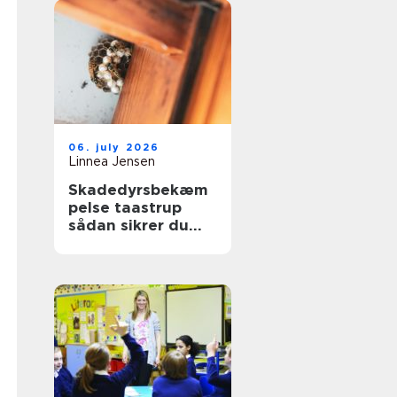
06. july 2026
Linnea Jensen
Skadedyrsbekæm
pelse taastrup
sådan sikrer du
hjem og
virksomhed